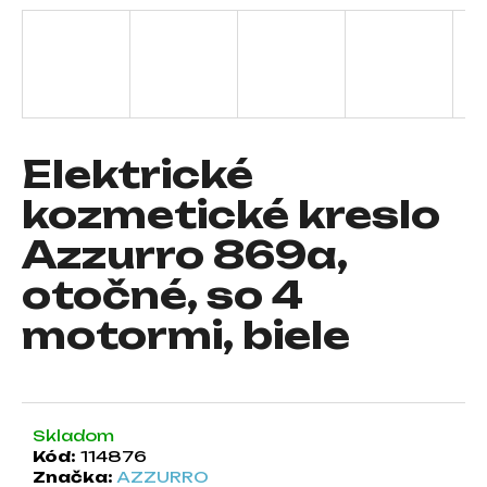
á
j
s
ť
?
Elektrické
kozmetické kreslo
Azzurro 869a,
HĽADAŤ
otočné, so 4
motormi, biele
O
d
p
o
r
Skladom
Kód:
114876
ú
Značka:
AZZURRO
č