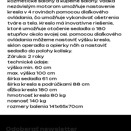
kozmetické salóny a kúpeľné salóny. vďaka
nezávislým motorom umožňuje nastavenie
kresla v 4 rovinách pomocou diaľkového
ovládania, čo umožňuje vykonávať ošetrenia
tváre a tela. Kreslo má inovatívne riešenie,
ktoré umožňuje otočenie sedadla o 180
stupňov okolo svojej osi. pomocou diaľkového
ovládania môžeme nastaviť výšku kresla,
sklon operadla a opierky nôh a nastaviť
sedadlo do polohy kolísky.
Záruka: 2 roky
technické údaje:
výška min. 60 cm
max. výška 100 cm
šírka sedadla 61 cm
šírka kresla s podrúčkami 88 cm
dĺžka kresla 180 cm
hmotnosť kresla 80 kg
nosnosť 140 kg
rozmery balenia 141x65x70cm
Zápätie
Odoberať newsletter