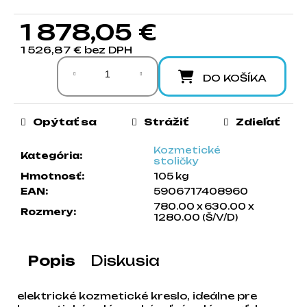
a
1 878,05 €
m
e
1 526,87 € bez DPH
Jednotková cena:
DO KOŠÍKA
Opýtať sa
Strážiť
Zdieľať
Kozmetické
Kategória
:
stoličky
Hmotnosť
:
105 kg
EAN
:
5906717408960
780.00 x 630.00 x
Rozmery
:
1280.00 (Š/V/D)
Popis
Diskusia
elektrické kozmetické kreslo, ideálne pre