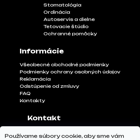
Stomatológia
Ordinácia
Autoservis a dielne
Tetovacie štúdio
Ochranné pomôcky
Informácie
Všeobecné obchodné podmienky
Podmienky ochrany osobných údajov
Reklamácia
Odstúpenie od zmluvy
FAQ
Kontakty
Kontakt
Adresa:
Klinčeková 970, 93041,
Používame súbory cookie, aby sme vám
Hviezdoslavov