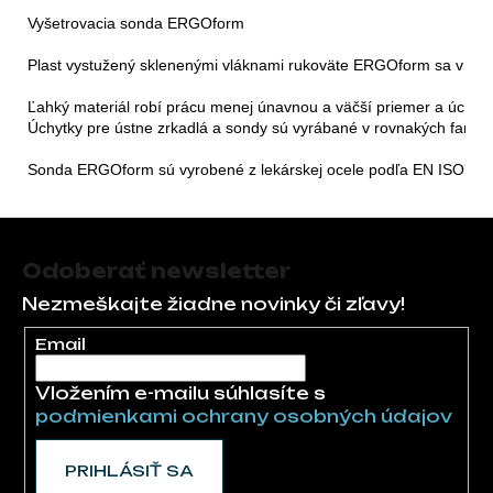
Vyšetrovacia sonda ERGOform

Plast vystužený sklenenými vláknami rukoväte ERGOform sa v praxi
Ľahký materiál robí prácu menej únavnou a väčší priemer a úchop
Úchytky pre ústne zrkadlá a sondy sú vyrábané v rovnakých farbác
Sonda ERGOform sú vyrobené z lekárskej ocele podľa EN ISO 7492 
Zápätie
Odoberať newsletter
Nezmeškajte žiadne novinky či zľavy!
Email
Vložením e-mailu súhlasíte s
podmienkami ochrany osobných údajov
PRIHLÁSIŤ SA