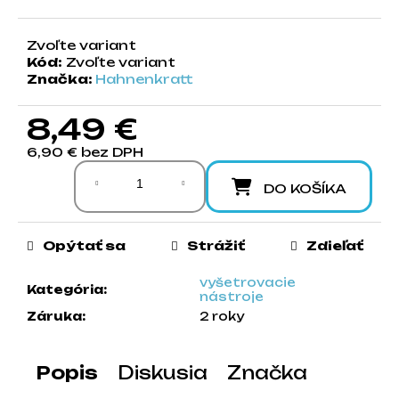
a
m
Zvoľte variant
e
Kód:
Zvoľte variant
Značka:
Hahnenkratt
8,49 €
6,90 € bez DPH
Jednotková cena:
DO KOŠÍKA
Opýtať sa
Strážiť
Zdieľať
vyšetrovacie
Kategória
:
nástroje
Záruka
:
2 roky
Popis
Diskusia
Značka