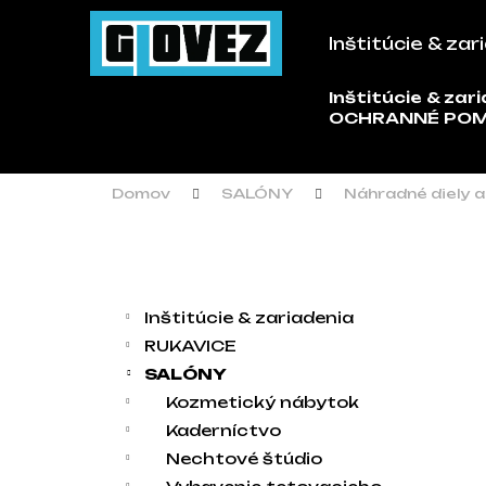
Košík
Prejsť na obsah
Inštitúcie & zar
Späť
Späť
do
do
Inštitúcie & zar
Č
OCHRANNÉ PO
obchodu
obchodu
Domov
SALÓNY
Náhradné diely a
Bočný panel
Kategórie
Preskočiť kategórie
Inštitúcie & zariadenia
RUKAVICE
SALÓNY
Kozmetický nábytok
Kaderníctvo
Nechtové štúdio