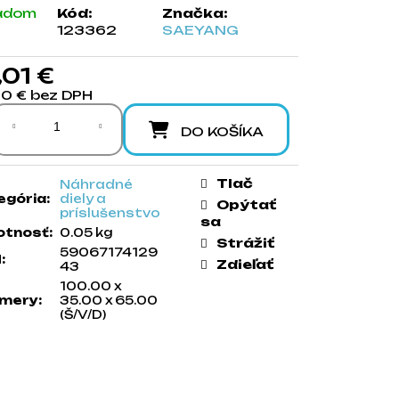
adom
Kód:
Značka:
123362
SAEYANG
,01 €
20 € bez DPH
notková cena:
DO KOŠÍKA
Tlač
Náhradné
egória
:
diely a
Opýtať
príslušenstvo
sa
tnosť
:
0.05 kg
Strážiť
59067174129
N
:
Zdieľať
43
100.00 x
mery
:
35.00 x 65.00
(Š/V/D)