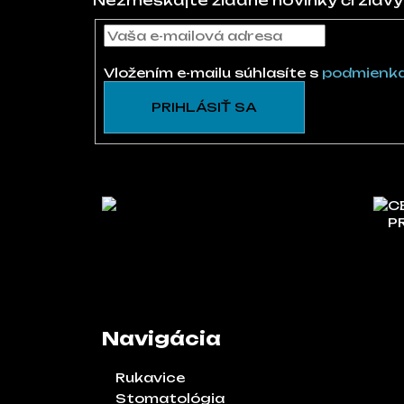
Nezmeškajte žiadne novinky či zľavy
Vložením e-mailu súhlasíte s
podmienka
PRIHLÁSIŤ SA
C
P
Navigácia
Rukavice
Stomatológia