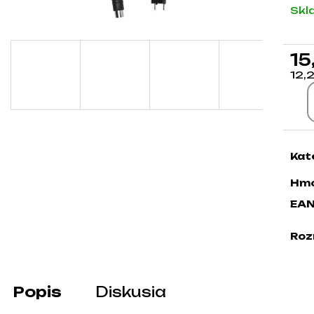
Skl
15
12,
Jed
Kat
Hmo
EA
Roz
Popis
Diskusia