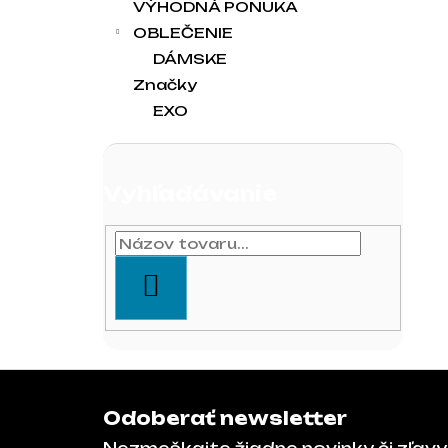
VÝHODNÁ PONUKA
OBLEČENIE
DÁMSKE
Značky
EXO
Vyhľadávanie
HĽADAŤ
Zápätie
Odoberať newsletter