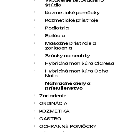
Vybavenie tetovacieho
štúdia
Kozmetické pomôcky
Kozmetické prístroje
Podiatria
Epilácia
Masážne prístroje a
zariadenia
Brúsky na nechty
Hybridná manikúra Claresa
Hybridná manikúra Ocho
Nails
Náhradné diely a
príslušenstvo
Zariadenie
ORDINÁCIA
KOZMETIKA
GASTRO
OCHRANNÉ POMÔCKY