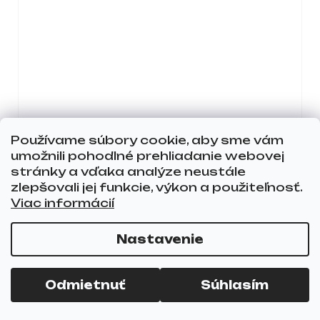
Používame súbory cookie, aby sme vám
umožnili pohodlné prehliadanie webovej
stránky a vďaka analýze neustále
PODOLAND PODIATRICKÉ
zlepšovali jej funkcie, výkon a použiteľnosť.
NOŽNICE
Viac informácií
SKLADOM
Nastavenie
9,40 €
7,64 € bez DPH
DO
Odmietnuť
Súhlasím
KOŠÍKA