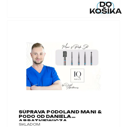
DO
a
KOŠÍKA
m
e
SÚPRAVA PODOLAND MANI &
PODO OD DANIELA
ABRATKIEWICZA
SKLADOM