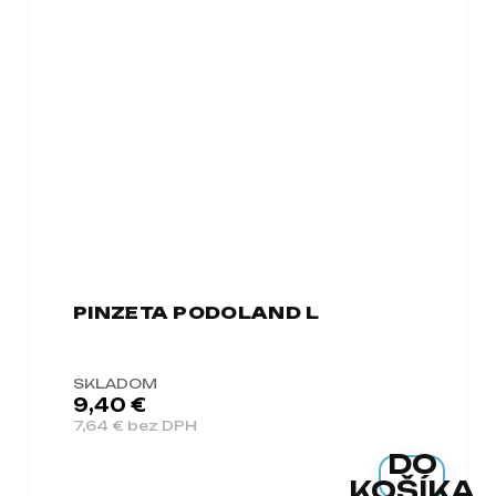
PINZETA PODOLAND L
SKLADOM
9,40 €
7,64 € bez DPH
DO
KOŠÍKA