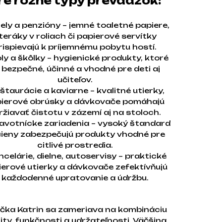
re rôzne typy prevádzok:
tely a penzióny – jemné toaletné papiere,
teráky v roliach či papierové servítky
rispievajú k príjemnému pobytu hostí.
oly a škôlky – hygienické produkty, ktoré
 bezpečné, účinné a vhodné pre deti aj
učiteľov.
eštaurácie a kaviarne – kvalitné utierky,
ierové obrúsky a dávkovače pomáhajú
ržiavať čistotu v zázemí aj na stoloch.
ravotnícke zariadenia – vysoký štandard
ieny zabezpečujú produkty vhodné pre
citlivé prostredia.
ncelárie, dielne, autoservisy – praktické
ierové utierky a dávkovače zefektívňujú
každodenné upratovanie a údržbu.
čka Katrin sa zameriava na kombináciu
ity, funkčnosti a udržateľnosti. Väčšina