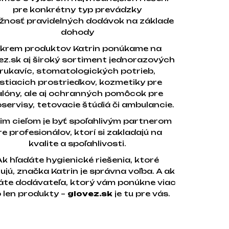
pre konkrétny typ prevádzky
žnosť pravidelných dodávok na základe
dohody
krem produktov Katrin ponúkame na
ez.sk aj široký sortiment jednorazových
rukavíc, stomatologických potrieb,
istiacich prostriedkov, kozmetiky pre
alóny, ale aj ochranných pomôcok pre
servisy, tetovacie štúdiá či ambulancie.
im cieľom je byť spoľahlivým partnerom
re profesionálov, ktorí si zakladajú na
kvalite a spoľahlivosti.
Ak hľadáte hygienické riešenia, ktoré
ujú, značka Katrin je správna voľba. A ak
áte dodávateľa, ktorý vám ponúkne viac
 len produkty –
glovez.sk
je tu pre vás.