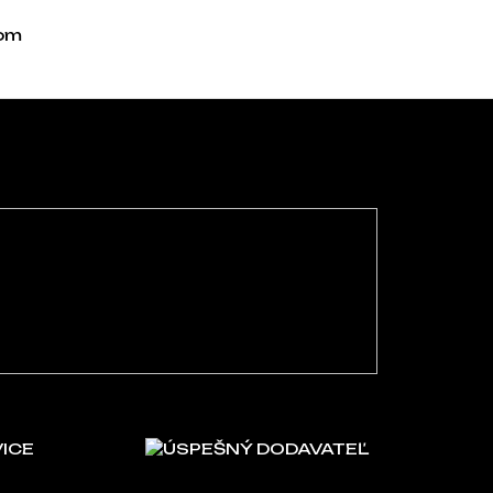
kom
dacie prvky výpisu
VICE
ÚSPEŠNÝ DODAVATEĽ