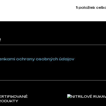
1
položiek cel
Ovlá
!
nkami ochrany osobných údajov
ERTIFIKOVANÉ
NITRILOVÉ RUKA
RODUKTY