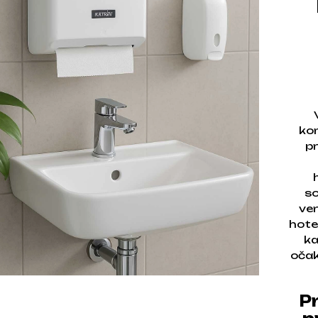
kom
pr
so
ver
hote
ka
očak
P