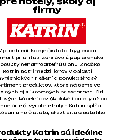
pre hotely, školy aj
firmy
V prostredí, kde je čistota, hygiena a
fort prioritou, zohrávajú papierenské
odukty nenahraditeľnú úlohu. Značka
Katrin patrí medzi lídrov v oblasti
hygienických riešení a ponúka široký
rtiment produktov, ktoré nájdeme vo
ejných aj súkromných priestoroch. Od
lových kúpeľní cez školské toalety až po
ncelárie či výrobné haly – Katrin spĺňa
ávania na čistotu, efektivitu a estetiku.
rodukty Katrin sú ideálne