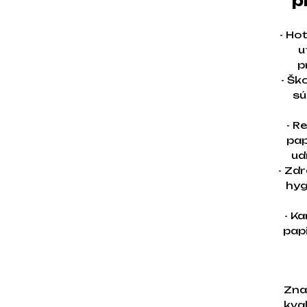
p
- Ho
u
p
- Šk
sú
- R
pap
ud
- Zd
hyg
- Ka
pap
Zna
kval