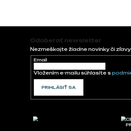
Zápätie
Odoberať newsletter
Nezmeškajte žiadne novinky či zľavy
Email
Vložením e-mailu súhlasíte s
podmie
PRIHLÁSIŤ SA
C
P