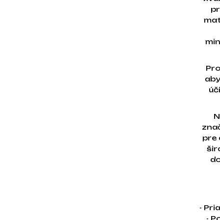
pr
mat
min
Pro
aby
úč
N
znač
pre 
šir
do
- Pr
- P