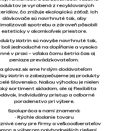
oduktov je vyrobená z recyklovaných
eriálov, čo znižuje ekologickú záťaž. Ich
dávkovače sú navrhnuté tak, aby
imalizovali spotrebu a zároveň pôsobili
esteticky v akomkoľvek priestore.
dukty Katrin sú navyše navrhnuté tak,
 boli jednoduché na dopĺňanie a vysoko
inné v praxi – vďaka čomu šetria čas aj
peniaze prevádzkovateľom.
a glovez.sk sme hrdým dodávateľom
ky Katrin a zabezpečujeme jej produkty
celé Slovensko. Našou výhodou je nielen
oký sortiment skladom, ale aj flexibilita
dávok, individuálny prístup a odborné
poradenstvo pri výbere.
Spolupráca s nami znamená:
- Rýchle dodanie tovaru
iaznivé ceny pre firmy a veľkoodberateľov
omoc s výberom najvhodnejších riešení