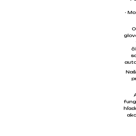
- Mo
O
glov
č
s
auto
Naš
p
fung
hľad
ako