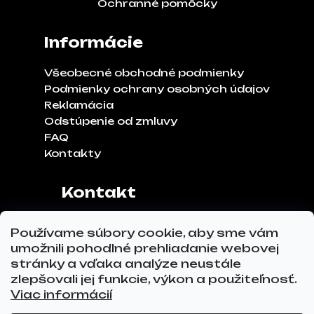
Ochranné pomôcky
Informácie
Všeobecné obchodné podmienky
Podmienky ochrany osobných údajov
Reklamácia
Odstúpenie od zmluvy
FAQ
Kontakty
Kontakt
Adresa:
Klinčeková 970, 93041,
Používame súbory cookie, aby sme vám
Hviezdoslavov
umožnili pohodlné prehliadanie webovej
Tel.č.:
0911 271 302
stránky a vďaka analýze neustále
Email:
info@glovez.sk
zlepšovali jej funkcie, výkon a použiteľnosť.
Viac informácií