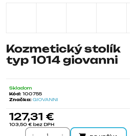
á
j
s
ť
?
Kozmetický stolík
typ 1014 giovanni
HĽADAŤ
Skladom
Kód:
100755
O
Značka:
GIOVANNI
d
p
127,31 €
o
r
103,50 € bez DPH
ú
Jednotková cena:
č