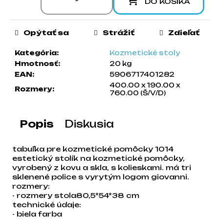
DO KOŠÍKA
a
m
e
Opýtať sa
Strážiť
Zdieľať
Kategória
:
Kozmetické stoly
Hmotnosť
:
20 kg
EAN
:
5906717401282
400.00 x 190.00 x
Rozmery
:
760.00 (Š/V/D)
Popis
Diskusia
tabuľka pre kozmetické pomôcky 1014
estetický stolík na kozmetické pomôcky,
vyrobený z kovu a skla, s kolieskami. má tri
sklenené police s vyrytým logom giovanni.
rozmery:
- rozmery stola80,5*54*38 cm
technické údaje:
- biela farba