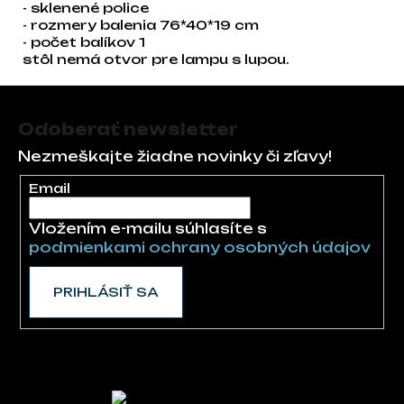
- sklenené police
- rozmery balenia 76*40*19 cm
- počet balíkov 1
stôl nemá otvor pre lampu s lupou.
Zápätie
Odoberať newsletter
Nezmeškajte žiadne novinky či zľavy!
Email
Vložením e-mailu súhlasíte s
podmienkami ochrany osobných údajov
PRIHLÁSIŤ SA