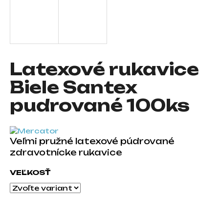
á
j
s
ť
?
Latexové rukavice
Biele Santex
pudrované 100ks
HĽADAŤ
Veľmi pružné latexové púdrované
zdravotnícke rukavice
O
d
VEĽKOSŤ
p
o
r
ú
č