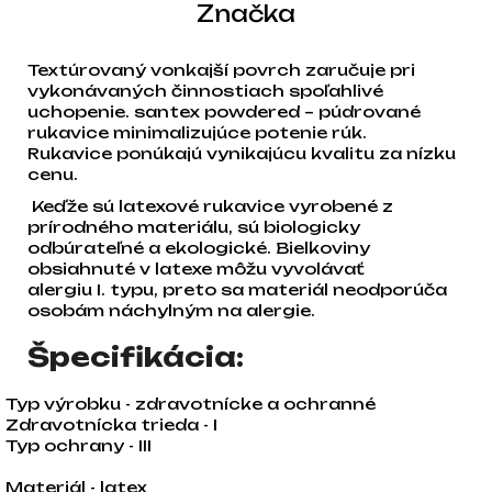
Značka
Textúrovaný vonkajší povrch zaručuje pri
vykonávaných činnostiach spoľahlivé
uchopenie. santex powdered – púdrované
rukavice minimalizujúce potenie rúk.
Rukavice ponúkajú vynikajúcu kvalitu za nízku
cenu.
Keďže sú latexové rukavice vyrobené z
prírodného materiálu, sú biologicky
odbúrateľné a ekologické. Bielkoviny
obsiahnuté v latexe môžu vyvolávať
alergiu I. typu, preto sa materiál neodporúča
osobám náchylným na alergie.
Špecifikácia:
Typ výrobku - zdravotnícke a ochranné
Zdravotnícka trieda - I
Typ ochrany - III
Materiál - latex