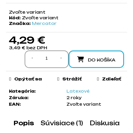
a
m
Zvoľte variant
Kód:
Zvoľte variant
e
Značka:
Mercator
4,29 €
3,49 € bez DPH
Jednotková cena:
DO KOŠÍKA
Opýtať sa
Strážiť
Zdieľať
Kategória
:
Latexové
Záruka
:
2 roky
EAN
:
Zvoľte variant
Popis
Súvisiace (1)
Diskusia