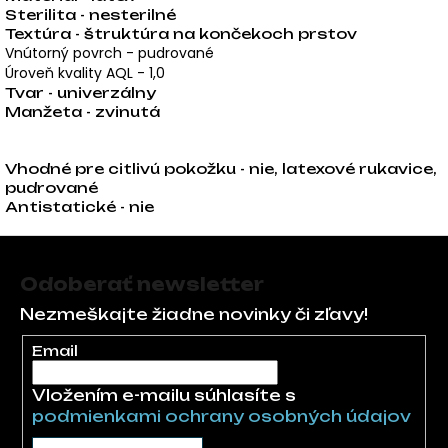
Sterilita - nesterilné
Textúra -
štruktúra na končekoch prstov
Vnútorný povrch -
pudrované
Úroveň kvality AQL -
1,0
Tvar - univerzálny
Manžeta - zvinutá
Vhodné pre citlivú pokožku - nie, latexové rukavice,
pudrované
Antistatické - nie
Zápätie
Odoberať newsletter
Nezmeškajte žiadne novinky či zľavy!
Email
Vložením e-mailu súhlasíte s
podmienkami ochrany osobných údajov