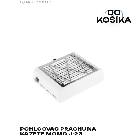
5,94 € bez DPH
DO
KOŠÍKA
POHLCOVAČ PRACHU NA
KAZETE MOMO J-23