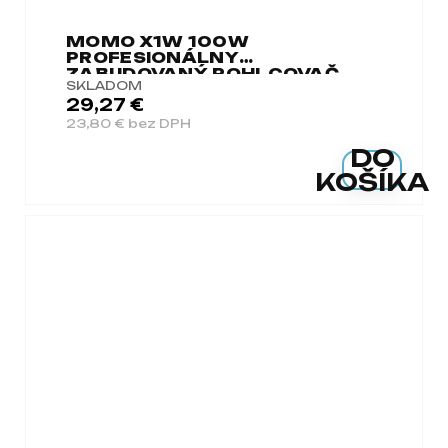
MOMO X1W 100W
PROFESIONÁLNY
ZABUDOVANÝ POHLCOVAČ
SKLADOM
PRACHU BIELY
29,27 €
23,80 € bez DPH
DO
KOŠÍKA