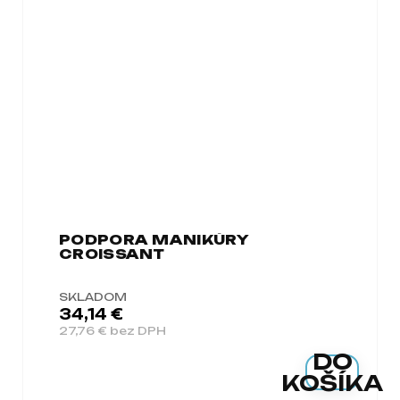
PODPORA MANIKÚRY
CROISSANT
SKLADOM
34,14 €
27,76 € bez DPH
DO
KOŠÍKA