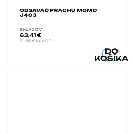
ODSÁVAČ PRACHU MOMO
J403
SKLADOM
63,41 €
51,55 € bez DPH
DO
KOŠÍKA