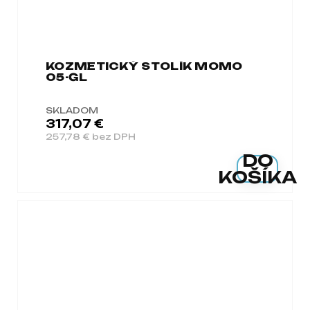
KOZMETICKÝ STOLÍK MOMO
05-GL
SKLADOM
317,07 €
257,78 € bez DPH
DO
KOŠÍKA