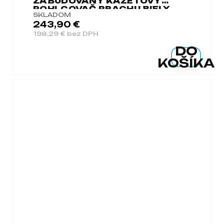
ZABUDOVANÝ KAZETOVÝ
POHLCOVAČ PRACHU BIELY
SKLADOM
243,90 €
198,29 € bez DPH
DO
KOŠÍKA