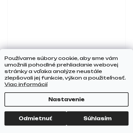
PODPORNÝ STOJAN NA
MANIKÚRU MOMO DIAMOND
Používame súbory cookie, aby sme vám
VELOUR ECRU
umožnili pohodlné prehliadanie webovej
SKLADOM
24,38 €
stránky a vďaka analýze neustále
19,82 € bez DPH
zlepšovali jej funkcie, výkon a použiteľnosť.
Viac informácií
DO
KOŠÍKA
Nastavenie
Odmietnuť
Súhlasím