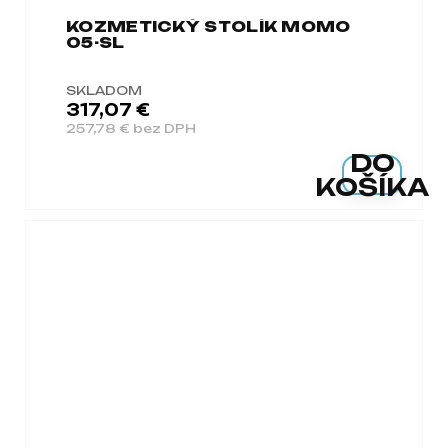
KOZMETICKÝ STOLÍK MOMO
05-SL
SKLADOM
317,07 €
257,78 € bez DPH
DO
KOŠÍKA