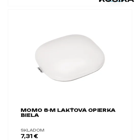
a
m
e
MOMO 8-M LAKŤOVÁ OPIERKA
BIELA
SKLADOM
7,31 €