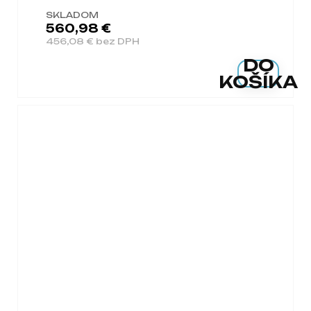
SKLADOM
560,98 €
456,08 € bez DPH
DO
KOŠÍKA