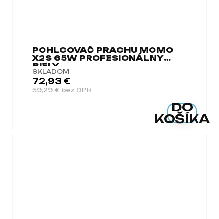
POHLCOVAČ PRACHU MOMO
X2S 65W PROFESIONÁLNY
BIELY
SKLADOM
72,93 €
59,29 € bez DPH
DO
KOŠÍKA