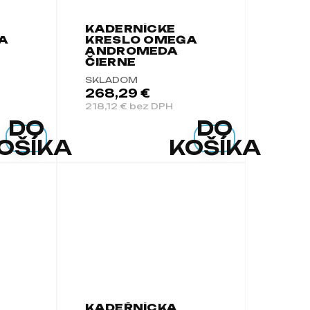
KADERNÍCKE
A
KRESLO OMEGA
ANDROMEDA
ČIERNE
SKLADOM
268,29 €
218,12 € bez DPH
DO
DO
OŠÍKA
KOŠÍKA
KADEŘNÍCKA