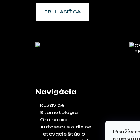
PRIHLÁSIŤ SA
C
P
Navigácia
Rukavice
Stomatológia
Ordinácia
Autoservis a dielne
Používam
Tetovacie štúdio
sme vám 