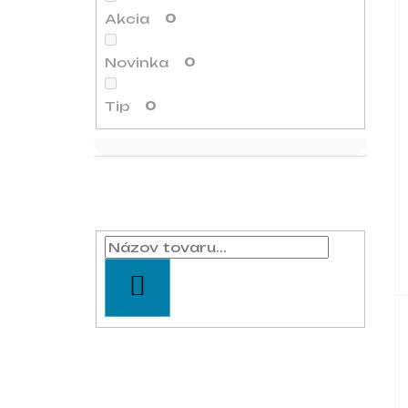
Akcia
0
Novinka
0
Tip
0
Vyhľadávanie
HĽADAŤ