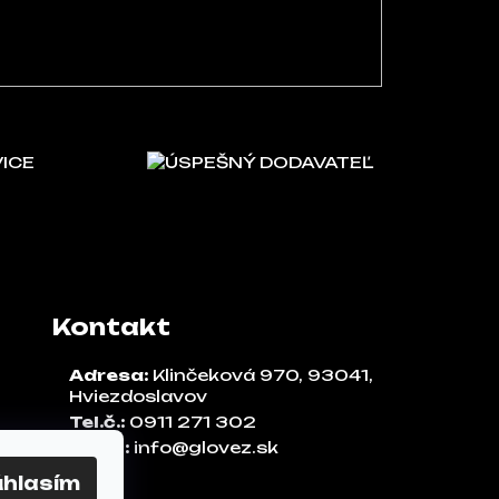
VICE
ÚSPEŠNÝ DODAVATEĽ
Kontakt
Adresa:
Klinčeková 970, 93041,
Hviezdoslavov
Tel.č.:
0911 271 302
Email:
info@glovez.sk
úhlasím