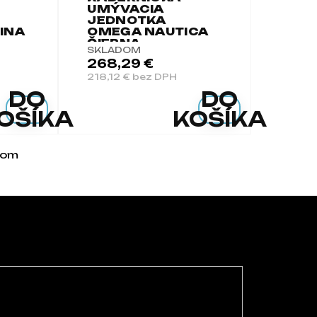
UMÝVACIA
JEDNOTKA
INA
OMEGA NAUTICA
ČIERNA
SKLADOM
268,29 €
218,12 € bez DPH
DO
DO
OŠÍKA
KOŠÍKA
kom
dacie prvky výpisu