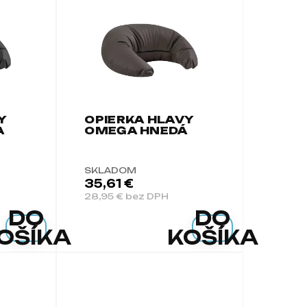
Y
OPIERKA HLAVY
A
OMEGA HNEDÁ
SKLADOM
35,61 €
28,95 € bez DPH
DO
DO
OŠÍKA
KOŠÍKA