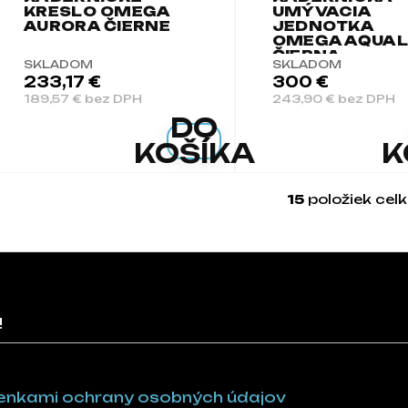
KRESLO OMEGA
UMÝVACIA
AURORA ČIERNE
JEDNOTKA
OMEGA AQUAL
ČIERNA
SKLADOM
SKLADOM
233,17 €
300 €
189,57 € bez DPH
243,90 € bez DPH
DO
KOŠÍKA
K
15
položiek cel
Ovlá
!
nkami ochrany osobných údajov