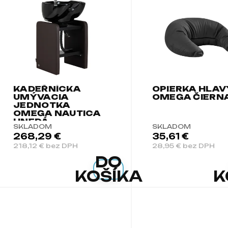
KADEŘNÍCKA
OPIERKA HLAV
UMÝVACIA
OMEGA ČIERN
JEDNOTKA
OMEGA NAUTICA
HNEDÁ
SKLADOM
SKLADOM
268,29 €
35,61 €
218,12 € bez DPH
28,95 € bez DPH
DO
KOŠÍKA
K