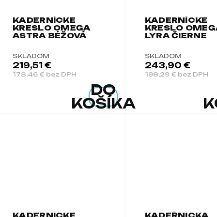
KADERNÍCKE
KADERNÍCKE
KRESLO OMEGA
KRESLO OMEG
ASTRA BÉŽOVÁ
LYRA ČIERNE
SKLADOM
SKLADOM
219,51 €
243,90 €
178,46 € bez DPH
198,29 € bez DPH
DO
KOŠÍKA
K
KADERNÍCKE
KADEŘNÍCKA