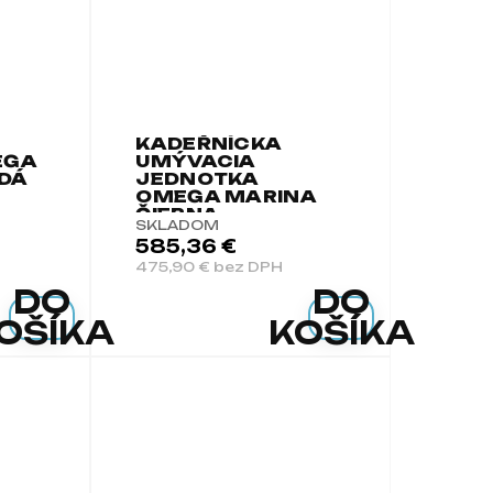
KADEŘNÍCKA
EGA
UMÝVACIA
DÁ
JEDNOTKA
OMEGA MARINA
ČIERNA
SKLADOM
585,36 €
475,90 € bez DPH
DO
DO
OŠÍKA
KOŠÍKA