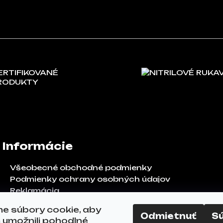
ERTIFIKOVANÉ
NITRILOVÉ RUKA
RODUKTY
Informácie
Všeobecné obchodné podmienky
Podmienky ochrany osobných údajov
Reklamácia
Odstúpenie od zmluvy
e súbory cookie, aby
FAQ
Odmietnuť
S
umožnili pohodlné