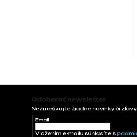
Zápätie
Odoberať newsletter
Nezmeškajte žiadne novinky či zľavy
Email
Vložením e-mailu súhlasíte s
podmie