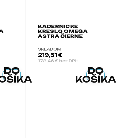
KADERNÍCKE
A
KRESLO OMEGA
ASTRA ČIERNE
SKLADOM
219,51 €
178,46 € bez DPH
DO
DO
OŠÍKA
KOŠÍKA