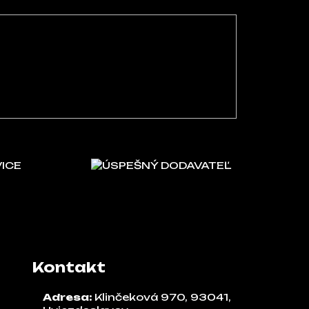
VICE
ÚSPEŠNÝ DODAVATEĽ
Kontakt
Adresa:
Klinčeková 970, 93041,