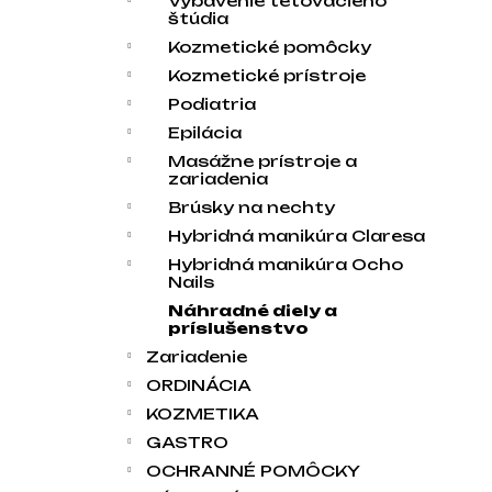
Vybavenie tetovacieho
štúdia
Kozmetické pomôcky
Kozmetické prístroje
Podiatria
Epilácia
Masážne prístroje a
zariadenia
Brúsky na nechty
Hybridná manikúra Claresa
Hybridná manikúra Ocho
Nails
Náhradné diely a
príslušenstvo
Zariadenie
ORDINÁCIA
KOZMETIKA
GASTRO
OCHRANNÉ POMÔCKY