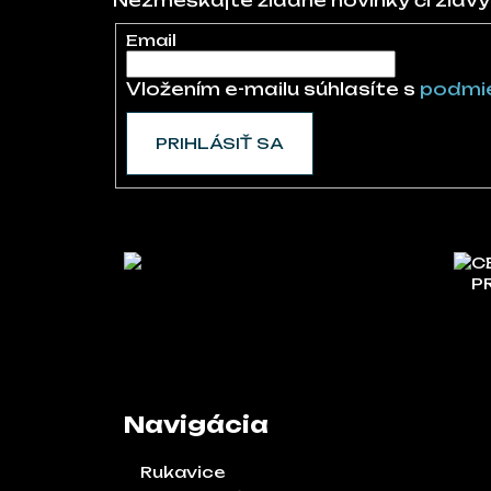
Nezmeškajte žiadne novinky či zľavy
Email
Vložením e-mailu súhlasíte s
podmie
PRIHLÁSIŤ SA
C
P
Navigácia
Rukavice