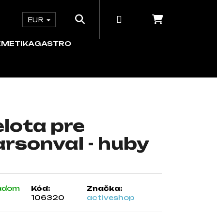
Hľadať
Prihlásenie
Nákupný 
e
ORDINÁCIA
KOZMETIKA
GASTRO
EUR
ZMETIKA
GASTRO
lota pre
rsonval - huby
adom
Kód:
Značka:
106320
activeshop