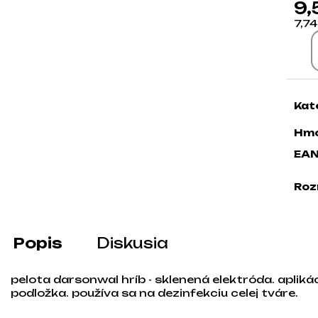
9,
7,7
Jed
Kat
Hmo
EA
Roz
Popis
Diskusia
pelota darsonwal hríb - sklenená elektróda. apliká
podložka. používa sa na dezinfekciu celej tváre.