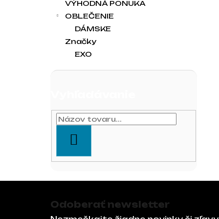
VÝHODNÁ PONUKA
OBLEČENIE
DÁMSKE
Značky
EXO
Vyhľadávanie
HĽADAŤ
Zápätie
Odoberať newsletter