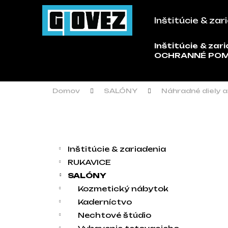
Košík
Prejsť na obsah
Inštitúcie & zar
Späť
Späť
do
do
Inštitúcie & zar
Č
OCHRANNÉ PO
obchodu
obchodu
Domov
SALÓNY
Náhradné diely a
Bočný panel
Kategórie
Preskočiť kategórie
Inštitúcie & zariadenia
RUKAVICE
SALÓNY
Kozmetický nábytok
Kaderníctvo
Nechtové štúdio