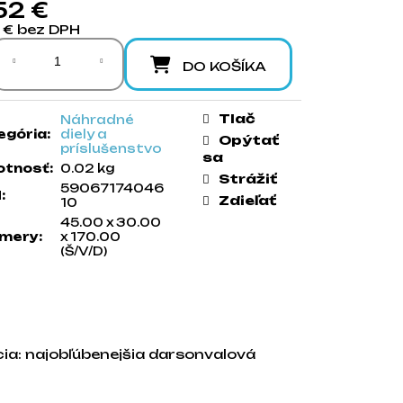
52 €
4 € bez DPH
notková cena:
DO KOŠÍKA
Tlač
Náhradné
egória
:
diely a
Opýtať
príslušenstvo
sa
tnosť
:
0.02 kg
Strážiť
59067174046
N
:
Zdieľať
10
45.00 x 30.00
mery
:
x 170.00
(Š/V/D)
cia: najobľúbenejšia darsonvalová