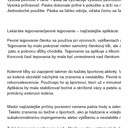
Vysoká priľnavosť: Páska dokonale priľne k pokožke a drží na miest
Jednoduché použitie: Páska sa ľahko odvíja, vďaka čomu sa ľahko 
Lekárske tejpovanie/pevné tejpovanie – najčastejšie aplikácie:
Pevné tejpovanie členku sa používa pri výronoch, vykĺbeniach a ak
Tejpovanie by malo pokrývať nielen samotný členkový kĺb, ale aj o
 pätu a polovicu dĺžky chodidla. Tejpovanie sa aplikuje s kĺbom v neut
Koncová časť tepovania by mala byť umiestnená nad členkom.
Kolenné kĺby sú zapojené takmer do každej športovej aktivity. V ko
sú kolená obzvlášť náchylné na zranenia a nestabilitu. Pevné tej
rekonvalescencie. Používajú ho aj športovci, ktorí už v minulosti u
Aplikácia by mala stabilizovať bočné a skrížené väzy a patelu a zár
primárny extenzor kolena.
Medzi najčastejšie príčiny poranení ramena patria hody a údery vy
 Takéto zranenia sú bežné v športoch, ako je hádzaná a volejbal. Mô
subakromiálnemu impingementu alebo vykĺbeniu a nestabilite rame