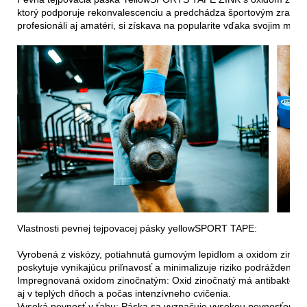
ktorý podporuje rekonvalescenciu a predchádza športovým zraneni
profesionáli aj amatéri, si získava na popularite vďaka svojim mn
.  
Vlastnosti pevnej tejpovacej pásky yellowSPORT TAPE:

Vyrobená z viskózy, potiahnutá gumovým lepidlom a oxidom zino
poskytuje vynikajúcu priľnavosť a minimalizuje riziko podráždenia.

Impregnovaná oxidom zinočnatým: Oxid zinočnatý má antibakteriál
aj v teplých dňoch a počas intenzívneho cvičenia.

Vysoká pevnosť v ťahu: Páska sa vyznačuje vysokou pevnosťou a ner