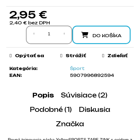
a
2,95 €
m
e
2,40 € bez DPH
Jednotková cena:
DO KOŠÍKA
Opýtať sa
Strážiť
Zdieľať
Kategória
:
Šport
EAN
:
5907996892594
Popis
Súvisiace (2)
Podobné (1)
Diskusia
Značka
Pevná tejpovacia páska YellowSPORTS TAPE ZINK s oxidom zinočnat