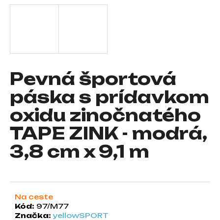
á
j
s
ť
?
Pevná športová
páska s prídavkom
oxidu zinočnatého
HĽADAŤ
TAPE ZINK - modrá,
3,8 cm x 9,1 m
O
d
p
o
r
Na ceste
Kód:
97/M77
ú
Značka:
yellowSPORT
č