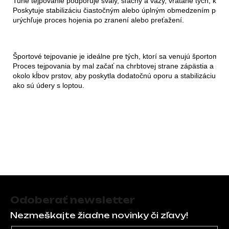
Tuhé tejpovanie podporuje svaly, šľachy a väzy, vrátane tých, ktoré
Poskytuje stabilizáciu čiastočným alebo úplným obmedzením pohybli
urýchľuje proces hojenia po zranení alebo preťažení.
Športové tejpovanie je ideálne pre tých, ktorí sa venujú športom s
Proces tejpovania by mal začať na chrbtovej strane zápästia a pot
okolo kĺbov prstov, aby poskytla dodatočnú oporu a stabilizáciu, č
ako sú údery s loptou.
Zápätie
Odoberať newsletter
Nezmeškajte žiadne novinky či zľavy!