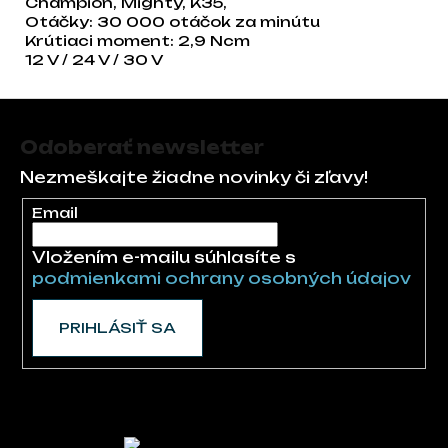
Champion, Mighty, K35,
Otáčky: 30 000 otáčok za minútu
Krútiaci moment: 2,9 Ncm
12 V / 24 V / 30 V
Zápätie
Odoberať newsletter
Nezmeškajte žiadne novinky či zľavy!
Email
Vložením e-mailu súhlasíte s
podmienkami ochrany osobných údajov
PRIHLÁSIŤ SA