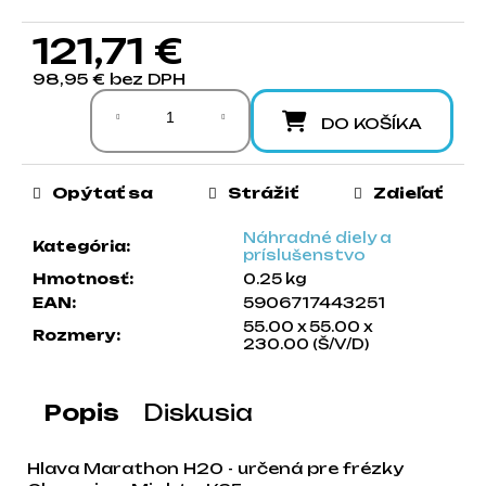
a
121,71 €
m
e
98,95 € bez DPH
Jednotková cena:
DO KOŠÍKA
Opýtať sa
Strážiť
Zdieľať
Náhradné diely a
Kategória
:
príslušenstvo
Hmotnosť
:
0.25 kg
EAN
:
5906717443251
55.00 x 55.00 x
Rozmery
:
230.00 (Š/V/D)
Popis
Diskusia
Hlava Marathon H20 - určená pre frézky