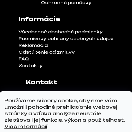
Ochranné pomôcky
Informácie
Všeobecné obchodné podmienky
Podmienky ochrany osobných údajov
Reklamácia
Odstúpenie od zmluvy
FAQ
Kontakty
Kontakt
Adresa:
Klinčeková 970, 93041,
Používame súbory cookie, aby sme vám
Hviezdoslavov
umožnili pohodlné prehliadanie webovej
Tel.č.:
0911 271 302
stránky a vďaka analýze neustále
Email:
info@glovez.sk
zlepšovali jej funkcie, výkon a použiteľnosť.
Viac informácií