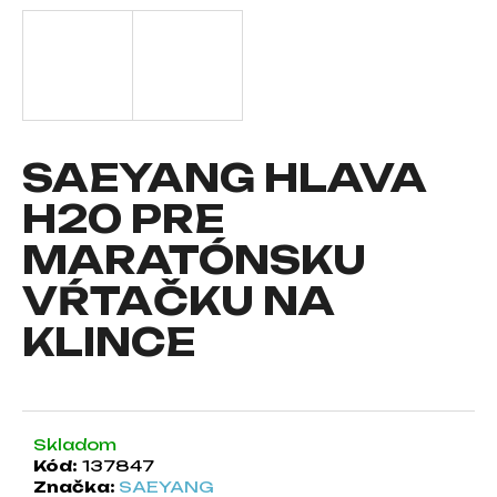
á
j
s
ť
?
SAEYANG HLAVA
H20 PRE
MARATÓNSKU
HĽADAŤ
VŔTAČKU NA
KLINCE
O
d
p
o
r
Skladom
Kód:
137847
ú
Značka:
SAEYANG
č