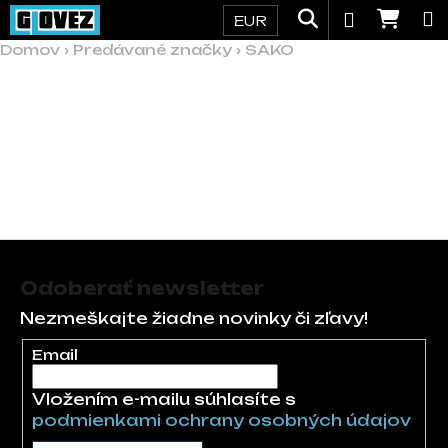
Košík
Prejsť na obsah
Hľadať
Nák
Prihláse
EUR
Domov
Späť
Späť
›
Predávané značky
›
SAKO
Č
o
SAKO
p
o
t
Žiadne produkty značky
SAKO
sa nenašli...
r
Zápätie
e
b
Odoberať newsletter
u
Nezmeškajte žiadne novinky či zľavy!
j
Email
e
t
Vložením e-mailu súhlasíte s
e
podmienkami ochrany osobných údajov
n