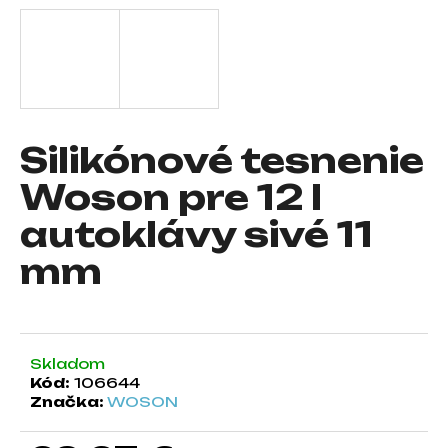
á
j
s
ť
?
Silikónové tesnenie
Woson pre 12 l
autoklávy sivé 11
HĽADAŤ
mm
O
d
p
Skladom
o
Kód:
106644
r
Značka:
WOSON
ú
č