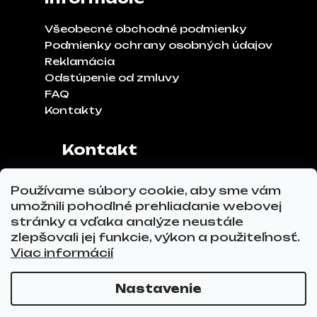
Všeobecné obchodné podmienky
Podmienky ochrany osobných údajov
Reklamácia
Odstúpenie od zmluvy
FAQ
Kontakty
Kontakt
Adresa:
Klinčeková 970, 93041,
Používame súbory cookie, aby sme vám
Hviezdoslavov
umožnili pohodlné prehliadanie webovej
Tel.č.:
0911 271 302
stránky a vďaka analýze neustále
Email:
info@glovez.sk
zlepšovali jej funkcie, výkon a použiteľnosť.
Viac informácií
Nastavenie
Vytvoril Shoptet Premium
a
Adatelier