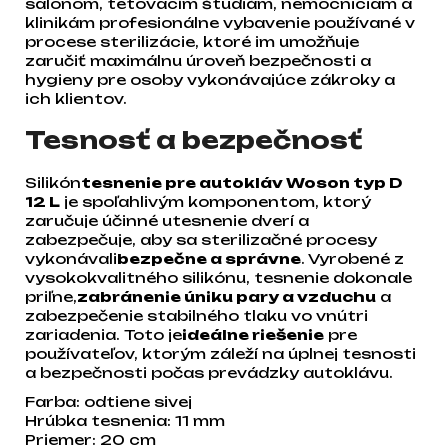
salónom, tetovacím štúdiám, nemocniciam a
klinikám profesionálne vybavenie používané v
procese sterilizácie, ktoré im umožňuje
zaručiť maximálnu úroveň bezpečnosti a
hygieny pre osoby vykonávajúce zákroky a
ich klientov.
Tesnosť a bezpečnosť
Silikón
tesnenie pre autokláv Woson typ D
12 L
je spoľahlivým komponentom, ktorý
zaručuje účinné utesnenie dverí a
zabezpečuje, aby sa sterilizačné procesy
vykonávali
bezpečne a správne
. Vyrobené z
vysokokvalitného silikónu, tesnenie dokonale
priľne,
zabránenie úniku pary a vzduchu
a
zabezpečenie stabilného tlaku vo vnútri
zariadenia. Toto je
ideálne riešenie
pre
používateľov, ktorým záleží na úplnej tesnosti
a bezpečnosti počas prevádzky autoklávu.
Farba: odtiene sivej
Hrúbka tesnenia: 11 mm
Priemer: 20 cm