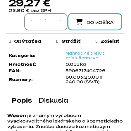
29,27 €
a
23,80 € bez DPH
m
Jednotková cena:
e
DO KOŠÍKA
Opýtať sa
Strážiť
Zdieľať
Náhradné diely a
Kategória
:
príslušenstvo
Hmotnosť
:
0.055 kg
EAN
:
5906717404726
60.00 x 20.00 x
Rozmery
:
240.00 (Š/V/D)
Popis
Diskusia
Woson
je známym výrobcom
vysokokvalitného lekárskeho a kozmetického
vybavenia. Značka dodáva kozmetickým