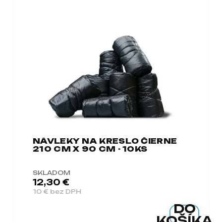
á
j
s
ť
?
HĽADAŤ
NÁVLEKY NA KRESLO ČIERNE
210 CM X 90 CM - 10KS
O
d
SKLADOM
p
12,30 €
o
10 € bez DPH
r
DO
ú
KOŠÍKA
č