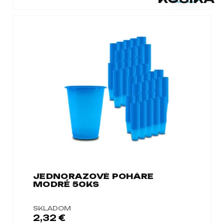
a
m
e
JEDNORAZOVÉ POHÁRE
MODRÉ 50KS
SKLADOM
2,32 €