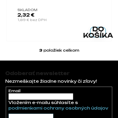
SKLADOM
2,32 €
1,89 € bez DPH
DO
KOŠÍKA
3
položiek celkom
Ovládacie prvky 
Zápätie
Odoberať newsletter
Nezmeškajte žiadne novinky či zľavy!
Email
Vložením e-mailu súhlasíte s
podmienkami ochrany osobných údajov