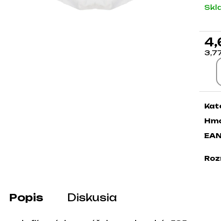
Skl
4,
3,7
Jed
Kat
Hmo
EA
Roz
Popis
Diskusia