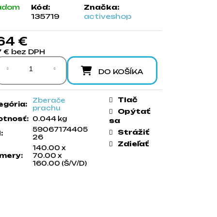
adom
Kód:
Značka:
135719
activeshop
64 €
7 € bez DPH
notková cena:
DO KOŠÍKA
Tlač
Zberače
egória
:
prachu
Opýtať
tnosť
:
0.044 kg
sa
59067174405
Strážiť
N
:
26
Zdieľať
140.00 x
mery
:
70.00 x
160.00 (Š/V/D)