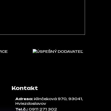
VICE
ÚSPEŠNÝ DODAVATEĽ
Kontakt
Adresa:
Klinčeková 970, 93041,
Hviezdoslavov
Tel.č.:
0911 271 302