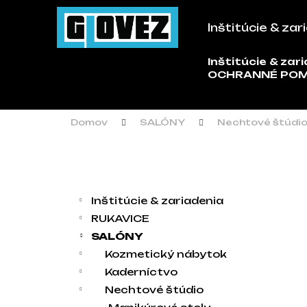
Košík
Prejsť na obsah
Inštitúcie & zar
Späť
Späť
do
do
Inštitúcie & zar
Č
OCHRANNÉ PO
obchodu
obchodu
Domov
SALÓNY
Nechtové štúdi
Bočný panel
Kategórie
Preskočiť kategórie
Inštitúcie & zariadenia
RUKAVICE
SALÓNY
Kozmetický nábytok
Kaderníctvo
Nechtové štúdio