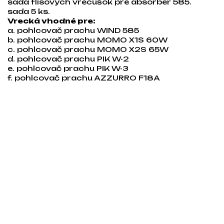
sada flísových vrecúšok pre absorbér 585.
sada 5 ks.
Vrecká vhodné pre:
a. pohlcovač prachu WIND 585
b. pohlcovač prachu MOMO X1S 60W
c. pohlcovač prachu MOMO X2S 65W
d. pohlcovač prachu PIK W-2
e. pohlcovač prachu PIK W-3
f. pohlcovač prachu AZZURRO F18A