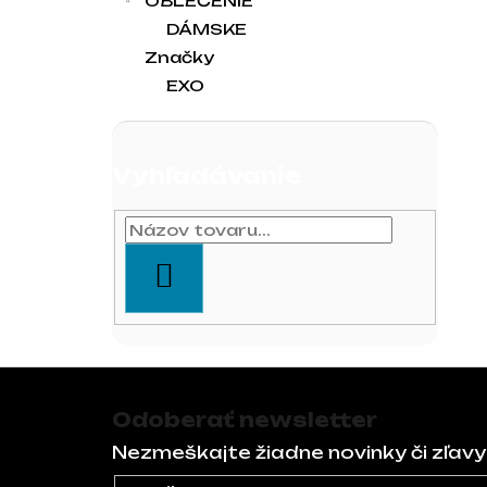
OBLEČENIE
DÁMSKE
Značky
EXO
Vyhľadávanie
HĽADAŤ
Zápätie
Odoberať newsletter
Nezmeškajte žiadne novinky či zľavy