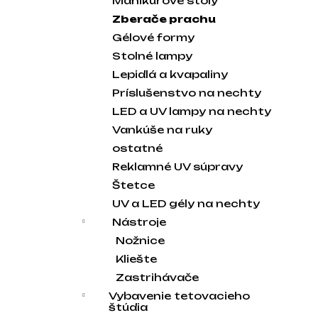
Manikúrové stoly
Zberače prachu
Gélové formy
Stolné lampy
Lepidlá a kvapaliny
Príslušenstvo na nechty
LED a UV lampy na nechty
Vankúše na ruky
ostatné
Reklamné UV súpravy
Štetce
UV a LED gély na nechty
Nástroje
Nožnice
Kliešte
Zastrihávače
Vybavenie tetovacieho
štúdia