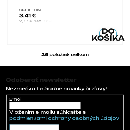
SKLADOM
3,41 €
2,77 € bez DPH
DO
KOŠÍKA
25
položiek celkom
Ovládacie prvky 
Zápätie
Odoberať newsletter
Nezmeškajte žiadne novinky či zľavy!
Email
Vložením e-mailu súhlasíte s
podmienkami ochrany osobných údajov