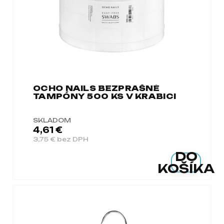
á
j
s
ť
?
OCHO NAILS BEZPRAŠNÉ
TAMPÓNY 500 KS V KRABICI
HĽADAŤ
SKLADOM
4,61 €
3,75 € bez DPH
DO
O
KOŠÍKA
d
p
o
r
ú
č