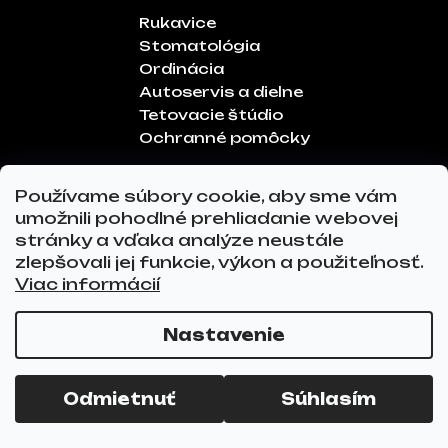
Rukavice
Stomatológia
Ordinácia
Autoservis a dielne
Tetovacie štúdio
Ochranné pomôcky
Informácie
Používame súbory cookie, aby sme vám
umožnili pohodlné prehliadanie webovej
Všeobecné obchodné podmienky
stránky a vďaka analýze neustále
Podmienky ochrany osobných údajov
zlepšovali jej funkcie, výkon a použiteľnosť.
Reklamácia
Viac informácií
Odstúpenie od zmluvy
FAQ
Nastavenie
Kontakty
Odmietnuť
Súhlasím
Kontakt