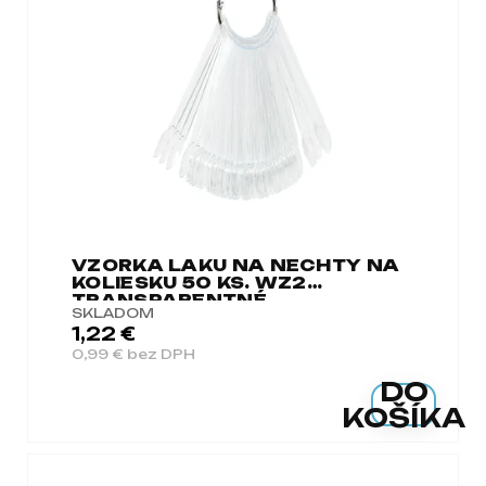
a
m
e
VZORKA LAKU NA NECHTY NA
KOLIESKU 50 KS. WZ2
TRANSPARENTNÉ
SKLADOM
1,22 €
0,99 € bez DPH
DO
KOŠÍKA