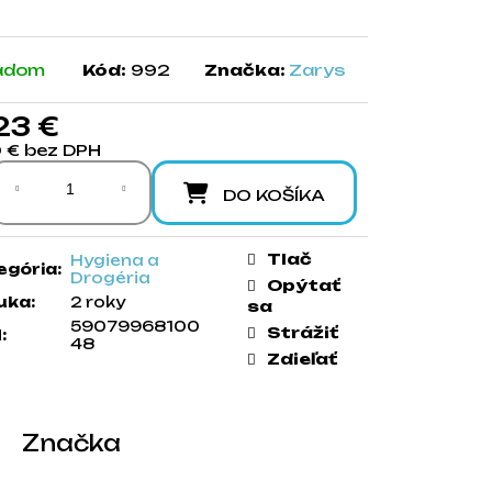
adom
Kód:
992
Značka:
Zarys
23 €
0 € bez DPH
notková cena:
DO KOŠÍKA
Tlač
Hygiena a
egória
:
Drogéria
Opýtať
uka
:
2 roky
sa
59079968100
Strážiť
N
:
48
Zdieľať
Značka