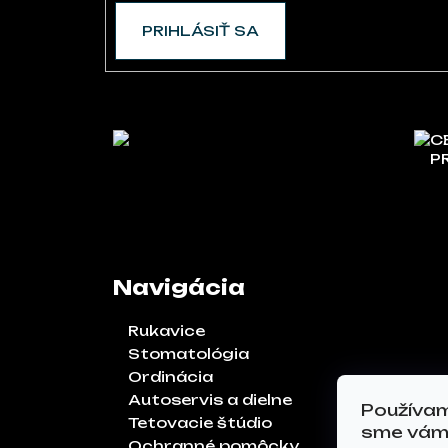
PRIHLÁSIŤ SA
C
P
Navigácia
Rukavice
Stomatológia
Ordinácia
Autoservis a dielne
Používam
Tetovacie štúdio
sme vám 
Ochranné pomôcky