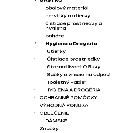
GASTRO
obalový materiál
servítky a utierky
čistiace prostriedky a
hygiena
poháre
Hygiena a Drogéria
Utierky
Čistiace prostriedky
Starostlivosť O Ruky
Sáčky a vrecia na odpad
Toaletný Papier
HYGIENA A DROGÉRIA
OCHRANNÉ POMÔCKY
VÝHODNÁ PONUKA
OBLEČENIE
DÁMSKE
Značky