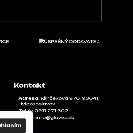
VICE
ÚSPEŠNÝ DODAVATEĽ
Kontakt
Adresa:
Klinčeková 970, 93041,
Hviezdoslavov
Tel.č.:
0911 271 302
Email:
info@glovez.sk
úhlasím