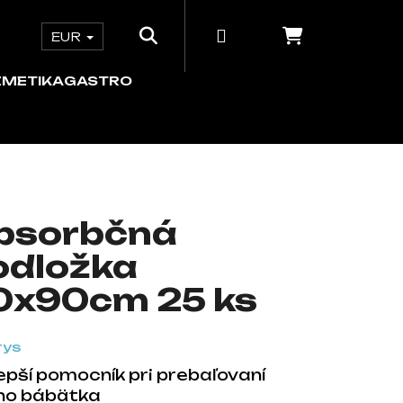
Hľadať
Prihlásenie
Nákupný 
e
ORDINÁCIA
KOZMETIKA
GASTRO
EUR
ZMETIKA
GASTRO
bsorbčná
odložka
0x90cm 25 ks
epší pomocník pri prebaľovaní
ho bábätka