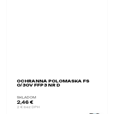
OCHRANNÁ POLOMASKA ​​FS
O/30V FFP3 NR D
SKLADOM
2,46 €
2 € bez DPH