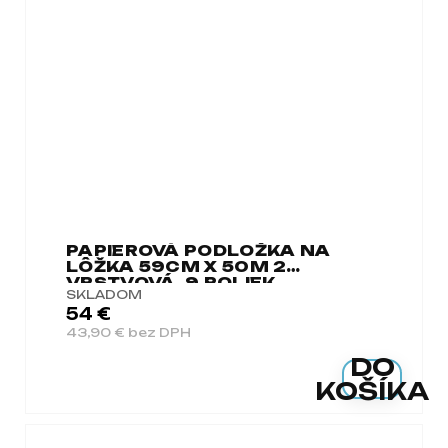
PAPIEROVÁ PODLOŽKA NA
LÔŽKA 59CM X 50M 2
VRSTVOVÁ, 9 ROLIEK
SKLADOM
54 €
43,90 € bez DPH
DO
KOŠÍKA