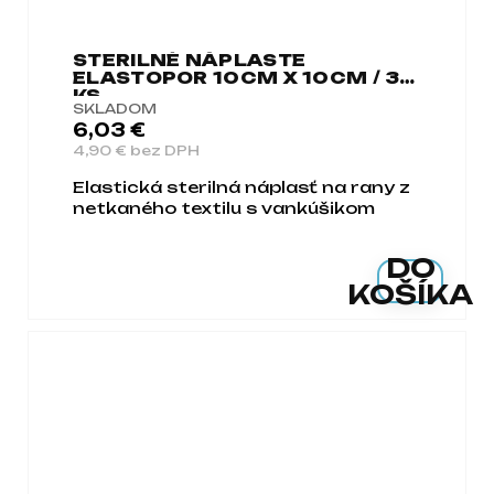
STERILNÉ NÁPLASTE
ELASTOPOR 10CM X 10CM / 30
KS
SKLADOM
6,03 €
4,90 € bez DPH
Elastická sterilná náplasť na rany z
netkaného textilu s vankúšikom
DO
KOŠÍKA