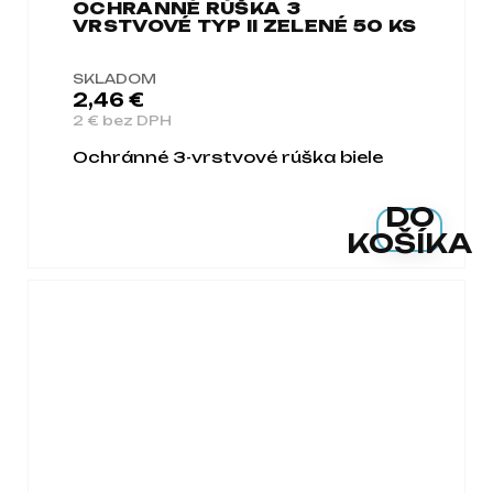
OCHRANNÉ RÚŠKA 3
VRSTVOVÉ TYP II ZELENÉ 50 KS
SKLADOM
2,46 €
2 € bez DPH
Ochránné 3-vrstvové rúška biele
DO
KOŠÍKA