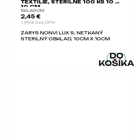
TEXTÍLIE, STERILNÉ 100 KS 10 X
10 CM
SKLADOM
2,45 €
1,99 € bez DPH
ZARYS NONVI LUX S, NETKANÝ
STERILNÝ OBKLAD, 10CM X 10CM
DO
KOŠÍKA