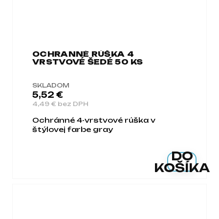
OCHRANNÉ RÚŠKA 4
VRSTVOVÉ ŠEDÉ 50 KS
SKLADOM
5,52 €
4,49 € bez DPH
Ochránné 4-vrstvové rúška v
štýlovej farbe gray
DO
KOŠÍKA