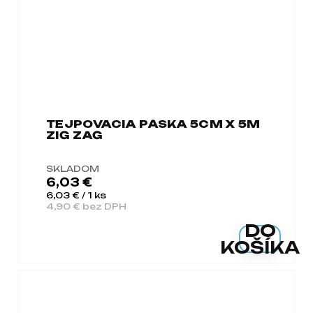
TEJPOVACIA PÁSKA 5CM X 5M
ZIG ZAG
SKLADOM
6,03 €
Jednotková cena:
6,03 € / 1 ks
4,90 € bez DPH
DO
KOŠÍKA