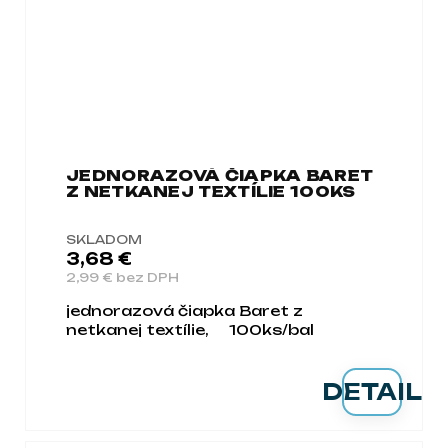
JEDNORAZOVÁ ČIAPKA BARET
Z NETKANEJ TEXTÍLIE 100KS
SKLADOM
3,68 €
2,99 € bez DPH
jednorazová čiapka Baret z
netkanej textílie, 100ks/bal
DETAIL