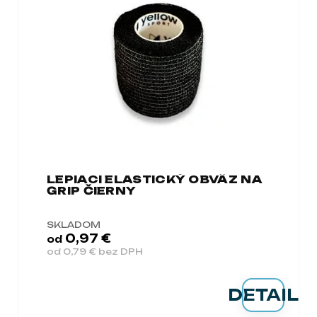
a
m
e
LEPIACI ELASTICKÝ OBVÄZ NA
GRIP ČIERNY
SKLADOM
0,97 €
od
od 0,79 € bez DPH
DETAIL