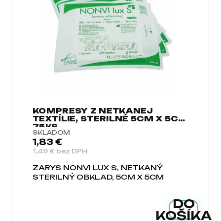
a
m
e
KOMPRESY Z NETKANEJ
TEXTÍLIE, STERILNÉ 5CM X 5CM
75KS
SKLADOM
1,83 €
1,49 € bez DPH
ZARYS NONVI LUX S, NETKANÝ
STERILNÝ OBKLAD, 5CM X 5CM
DO
KOŠÍKA