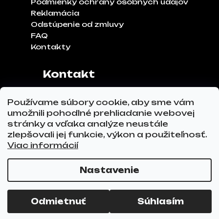
Podmienky ochrany osobných údajov
Reklamácia
Odstúpenie od zmluvy
FAQ
Kontakty
Kontakt
Adresa:
Klinčeková 970, 93041,
Používame súbory cookie, aby sme vám
Hviezdoslavov
umožnili pohodlné prehliadanie webovej
Tel.č.:
0911 271 302
stránky a vďaka analýze neustále
Email:
info@glovez.sk
zlepšovali jej funkcie, výkon a použiteľnosť.
Viac informácií
Nastavenie
Vytvoril Shoptet Premium
a
Adatelier
Copyright 2026
GLOVEZ.sk
. Všetky práva
Odmietnuť
Súhlasím
vyhradené.
Upraviť nastavenie cookies