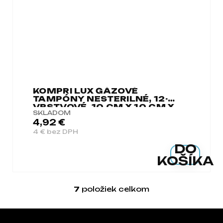
KOMPRI LUX GÁZOVÉ
TAMPÓNY NESTERILNÉ, 12-
VRSTVOVÉ, 10 CM X 10 CM X
SKLADOM
100 KS
4,92 €
4 € bez DPH
DO
KOŠÍKA
7
položiek celkom
Ovládacie prvky 
Zápätie