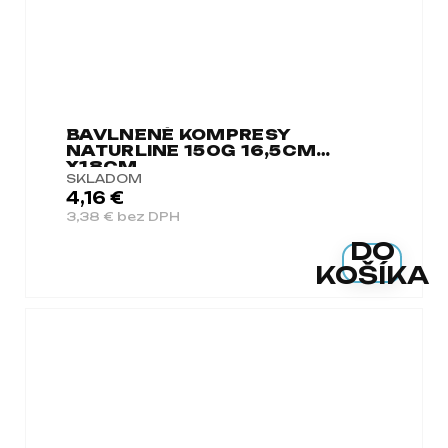
BAVLNENÉ KOMPRESY
NATURLINE 150G 16,5CM
X18CM
SKLADOM
4,16 €
3,38 € bez DPH
DO
KOŠÍKA