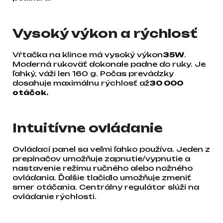
Vysoký výkon a rýchlosť
Vŕtačka na klince má vysoký výkon
35W
.
Moderná rukoväť dokonale padne do ruky. Je
ľahký, váži len 160 g. Počas prevádzky
dosahuje maximálnu rýchlosť až
30 000
otáčok.
Intuitívne ovládanie
Ovládací panel sa veľmi ľahko používa. Jeden z
prepínačov umožňuje zapnutie/vypnutie a
nastavenie režimu ručného alebo nožného
ovládania. Ďalšie tlačidlo umožňuje zmeniť
smer otáčania. Centrálny regulátor slúži na
ovládanie rýchlosti.