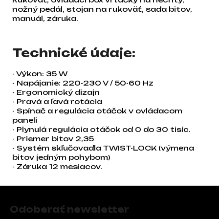
nožný pedál, stojan na rukoväť, sada bitov,
manuál, záruka.
Technické údaje:
- Výkon: 35 W
- Napájanie: 220-230 V / 50-60 Hz
- Ergonomický dizajn
- Pravá a ľavá rotácia
- Spínač a regulácia otáčok v ovládacom
paneli
- Plynulá regulácia otáčok od 0 do 30 tisíc.
- Priemer bitov 2,35
- Systém skľučovadla TWIST-LOCK (výmena
bitov jedným pohybom)
- Záruka 12 mesiacov.
Zápätie
Odoberať newsletter