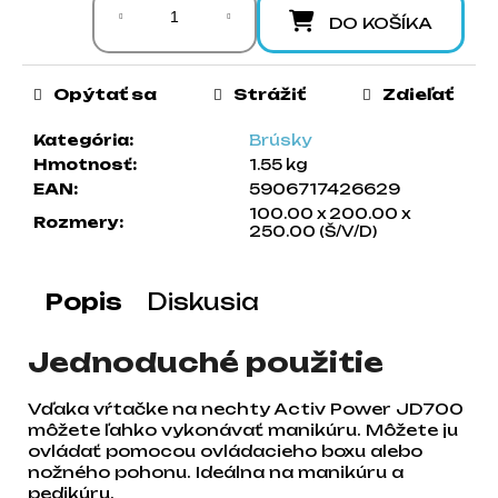
a
DO KOŠÍKA
m
e
Opýtať sa
Strážiť
Zdieľať
Kategória
:
Brúsky
Hmotnosť
:
1.55 kg
EAN
:
5906717426629
100.00 x 200.00 x
Rozmery
:
250.00 (Š/V/D)
Popis
Diskusia
Jednoduché použitie
Vďaka vŕtačke na nechty Activ Power JD700
môžete ľahko vykonávať manikúru. Môžete ju
ovládať pomocou ovládacieho boxu alebo
nožného pohonu. Ideálna na manikúru a
pedikúru.