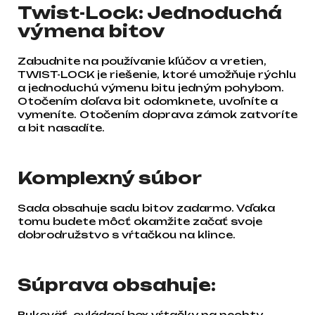
Twist-Lock: Jednoduchá
výmena bitov
Zabudnite na používanie kľúčov a vretien,
TWIST-LOCK je riešenie, ktoré umožňuje rýchlu
a jednoduchú výmenu bitu jedným pohybom.
Otočením doľava bit odomknete, uvoľníte a
vymeníte. Otočením doprava zámok zatvoríte
a bit nasadíte.
Komplexný súbor
Sada obsahuje sadu bitov zadarmo. Vďaka
tomu budete môcť okamžite začať svoje
dobrodružstvo s vŕtačkou na klince.
Súprava obsahuje:
Rukoväť, ovládací box vŕtačky na nechty,