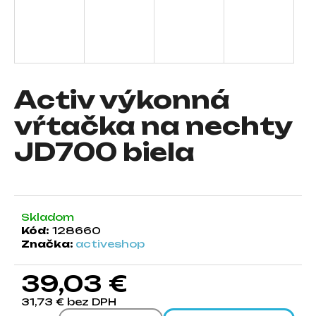
á
j
s
ť
?
Activ výkonná
vŕtačka na nechty
JD700 biela
HĽADAŤ
Skladom
O
Kód:
128660
d
Značka:
activeshop
p
o
39,03 €
r
ú
31,73 € bez DPH
č
Jednotková cena: