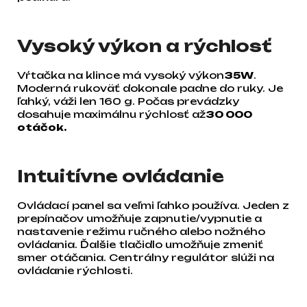
Vysoký výkon a rýchlosť
Vŕtačka na klince má vysoký výkon
35W
.
Moderná rukoväť dokonale padne do ruky. Je
ľahký, váži len 160 g. Počas prevádzky
dosahuje maximálnu rýchlosť až
30 000
otáčok.
Intuitívne ovládanie
Ovládací panel sa veľmi ľahko používa. Jeden z
prepínačov umožňuje zapnutie/vypnutie a
nastavenie režimu ručného alebo nožného
ovládania. Ďalšie tlačidlo umožňuje zmeniť
smer otáčania. Centrálny regulátor slúži na
ovládanie rýchlosti.