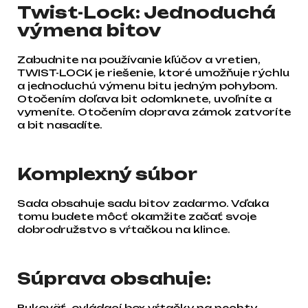
Twist-Lock: Jednoduchá
výmena bitov
Zabudnite na používanie kľúčov a vretien,
TWIST-LOCK je riešenie, ktoré umožňuje rýchlu
a jednoduchú výmenu bitu jedným pohybom.
Otočením doľava bit odomknete, uvoľníte a
vymeníte. Otočením doprava zámok zatvoríte
a bit nasadíte.
Komplexný súbor
Sada obsahuje sadu bitov zadarmo. Vďaka
tomu budete môcť okamžite začať svoje
dobrodružstvo s vŕtačkou na klince.
Súprava obsahuje:
Rukoväť, ovládací box vŕtačky na nechty,