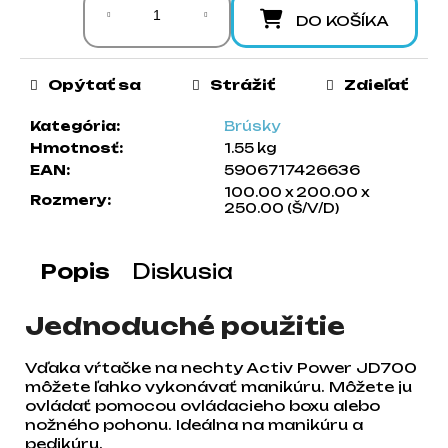
a
DO KOŠÍKA
m
e
Opýtať sa
Strážiť
Zdieľať
Kategória
:
Brúsky
Hmotnosť
:
1.55 kg
EAN
:
5906717426636
100.00 x 200.00 x
Rozmery
:
250.00 (Š/V/D)
Popis
Diskusia
Jednoduché použitie
Vďaka vŕtačke na nechty Activ Power JD700
môžete ľahko vykonávať manikúru. Môžete ju
ovládať pomocou ovládacieho boxu alebo
nožného pohonu. Ideálna na manikúru a
pedikúru.