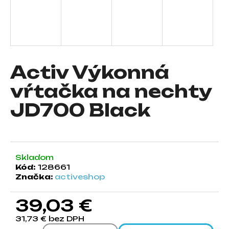
á
j
s
ť
?
Activ Výkonná
vŕtačka na nechty
JD700 Black
HĽADAŤ
Skladom
O
Kód:
128661
d
Značka:
activeshop
p
o
39,03 €
r
ú
31,73 € bez DPH
č
Jednotková cena: