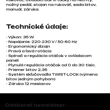
nožný pedál, stojan na rukoväť, sada bitov,
manuál, záruka.
Technické údaje:
- Výkon: 35 W
- Napájanie: 220-230 V / 50-60 Hz
- Ergonomický dizajn
- Pravá a ľavá rotácia
- Spínač a regulácia otáčok v ovládacom
paneli
- Plynulá regulácia otáčok od 0 do 30 tisíc.
- Priemer bitov 2,35
- Systém skľučovadla TWIST-LOCK (výmena
bitov jedným pohybom)
- Záruka 12 mesiacov.
Zápätie
Odoberať newsletter