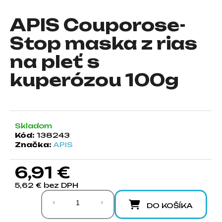
á
APIS Couporose-
j
s
Stop maska z rias
ť
na pleť s
?
kuperózou 100g
HĽADAŤ
Skladom
Kód:
138243
Značka:
APIS
O
d
6,91 €
p
5,62 € bez DPH
o
Jednotková cena:
r
DO KOŠÍKA
ú
č