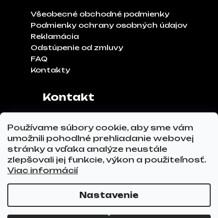
Všeobecné obchodné podmienky
Podmienky ochrany osobných údajov
Reklamácia
Odstúpenie od zmluvy
FAQ
Kontakty
Kontakt
Adresa:
Klinčeková 970, 93041,
Používame súbory cookie, aby sme vám
Hviezdoslavov
umožnili pohodlné prehliadanie webovej
Tel.č.:
0911 271 302
stránky a vďaka analýze neustále
Email:
info@glovez.sk
zlepšovali jej funkcie, výkon a použiteľnosť.
Viac informácií
Nastavenie
Vytvoril Shoptet Premium
a
Adatelier
Copyright 2026
GLOVEZ.sk
. Všetky práva