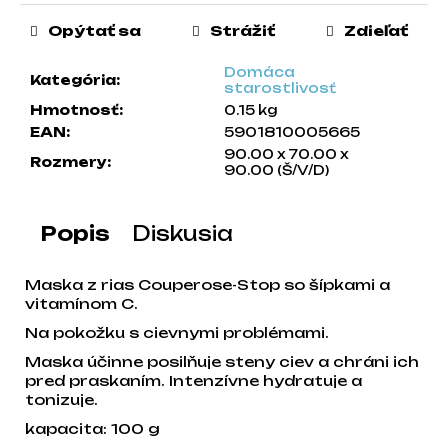
a
Opýtať sa
Strážiť
Zdieľať
m
e
Domáca
Kategória
:
starostlivosť
Hmotnosť
:
0.15 kg
EAN
:
5901810005665
90.00 x 70.00 x
Rozmery
:
90.00 (Š/V/D)
Popis
Diskusia
Maska z rias Couperose-Stop so šípkami a
vitamínom C.
Na pokožku s cievnymi problémami.
Maska účinne posilňuje steny ciev a chráni ich
pred praskaním.
Intenzívne hydratuje a
tonizuje.
kapacita: 100 g