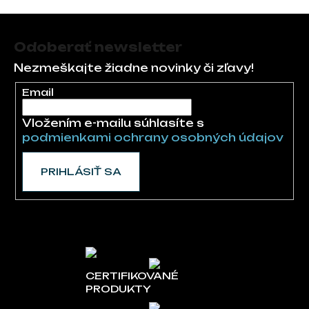
Zápätie
Odoberať newsletter
Nezmeškajte žiadne novinky či zľavy!
Email
Vložením e-mailu súhlasíte s
podmienkami ochrany osobných údajov
PRIHLÁSIŤ SA
CERTIFIKOVANÉ
PRODUKTY