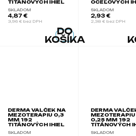
TITÁNOVÝCH IHIEL
OCEĽOVÝCH IH
SKLADOM
SKLADOM
4,87 €
2,93 €
3,96 € bez DPH
2,38 € bez DPH
DO
KOŠÍKA
K
DERMA VALČEK NA
DERMA VALČE
MEZOTERAPIU 0,3
MEZOTERAPIU
MM 192
0,25 MM 192
TITÁNOVÝCH IHIEL
TITÁNOVÝCH I
SKLADOM
SKLADOM