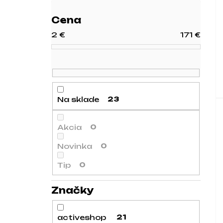
Cena
2
€
171
€
Na sklade
23
Akcia
0
Novinka
0
Tip
0
Značky
activeshop
21