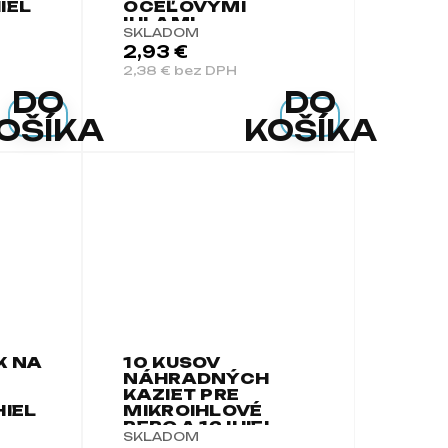
IEL
OCEĽOVÝMI
IHLAMI
SKLADOM
2,93 €
2,38 € bez DPH
DO
DO
OŠÍKA
KOŠÍKA
K NA
10 KUSOV
NÁHRADNÝCH
KAZIET PRE
HIEL
MIKROIHLOVÉ
PERO A 12 IHIEL
SKLADOM