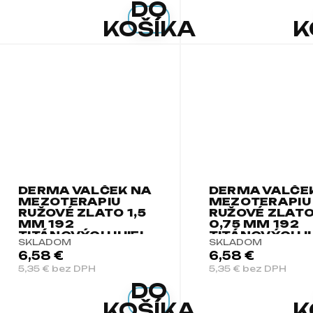
DO
KOŠÍKA
K
DERMA VALČEK NA
DERMA VALČE
MEZOTERAPIU
MEZOTERAPIU
RUŽOVÉ ZLATO 1,5
RUŽOVÉ ZLAT
MM 192
0,75 MM 192
TITÁNOVÝCH IHIEL
TITÁNOVÝCH I
SKLADOM
SKLADOM
6,58 €
6,58 €
5,35 € bez DPH
5,35 € bez DPH
DO
KOŠÍKA
K