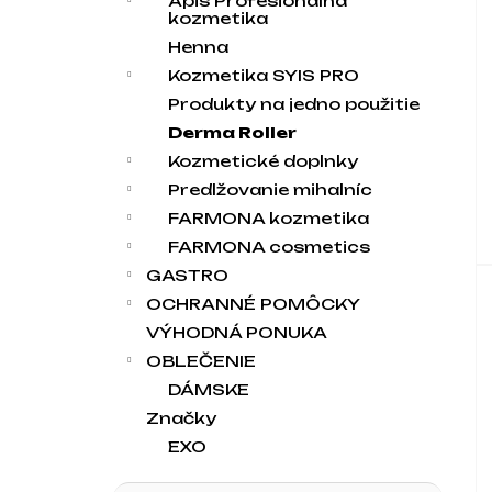
Apis Profesionálna
kozmetika
Henna
Kozmetika SYIS PRO
Produkty na jedno použitie
Derma Roller
Kozmetické doplnky
Predlžovanie mihalníc
FARMONA kozmetika
FARMONA cosmetics
GASTRO
OCHRANNÉ POMÔCKY
VÝHODNÁ PONUKA
OBLEČENIE
DÁMSKE
Značky
EXO