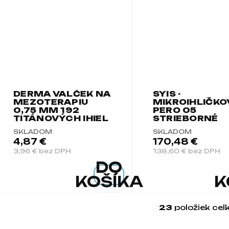
DERMA VALČEK NA
SYIS -
MEZOTERAPIU
MIKROIHLIČKO
0,75 MM 192
PERO 05
TITÁNOVÝCH IHIEL
STRIEBORNÉ
SKLADOM
SKLADOM
4,87 €
170,48 €
3,96 € bez DPH
138,60 € bez DPH
DO
KOŠÍKA
K
23
položiek ce
Ovlá