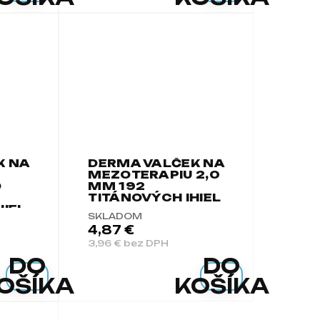
K NA
DERMA VALČEK NA
MEZOTERAPIU 2,0
O
MM 192
TITÁNOVÝCH IHIEL
HIEL
SKLADOM
4,87 €
3,96 € bez DPH
DO
DO
OŠÍKA
KOŠÍKA