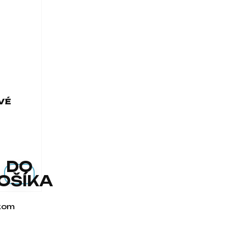
VÉ
DO
OŠÍKA
lkom
dacie prvky výpisu