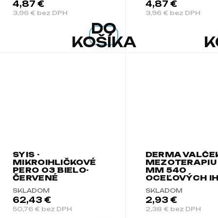
4,87 €
4,87 €
3,96 € bez DPH
3,96 € bez DPH
DO
KOŠÍKA
K
SYIS -
DERMA VALČE
MIKROIHLIČKOVÉ
MEZOTERAPIU 
PERO 03 BIELO-
MM 540
ČERVENÉ
OCEĽOVÝCH IH
SKLADOM
SKLADOM
62,43 €
2,93 €
50,76 € bez DPH
2,38 € bez DPH