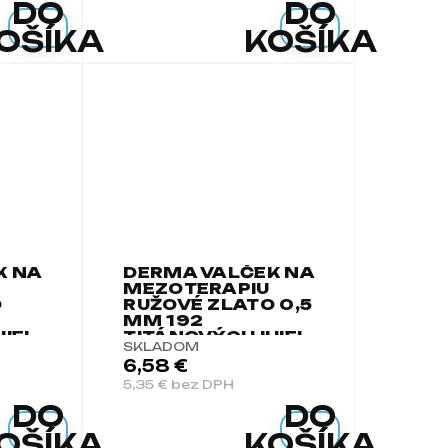
DO
DO
OŠÍKA
KOŠÍKA
K NA
DERMA VALČEK NA
MEZOTERAPIU
O
RUŽOVÉ ZLATO 0,5
MM 192
HIEL
TITÁNOVÝCH IHIEL
SKLADOM
6,58 €
5,35 € bez DPH
DO
DO
OŠÍKA
KOŠÍKA