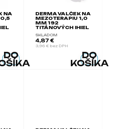
K NA
DERMA VALČEK NA
0,5
MEZOTERAPIU 1,0
MM 192
IEL
TITÁNOVÝCH IHIEL
SKLADOM
4,87 €
3,96 € bez DPH
DO
DO
OŠÍKA
KOŠÍKA