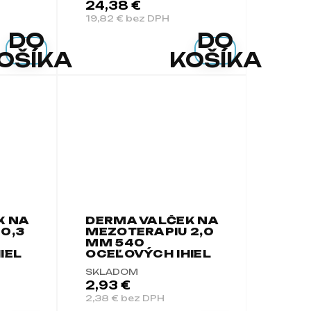
24,38 €
19,82 € bez DPH
DO
DO
OŠÍKA
KOŠÍKA
K NA
DERMA VALČEK NA
0,3
MEZOTERAPIU 2,0
MM 540
IEL
OCEĽOVÝCH IHIEL
SKLADOM
2,93 €
2,38 € bez DPH