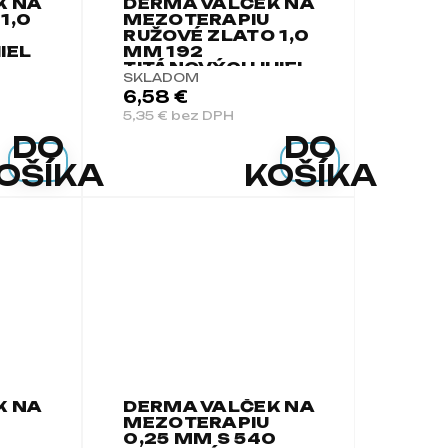
K NA
DERMA VALČEK NA
1,0
MEZOTERAPIU
RUŽOVÉ ZLATO 1,0
IEL
MM 192
TITÁNOVÝCH IHIEL
SKLADOM
6,58 €
5,35 € bez DPH
DO
DO
OŠÍKA
KOŠÍKA
K NA
DERMA VALČEK NA
MEZOTERAPIU
0,25 MM S 540