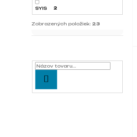
SYIS
2
Zobrazených položiek:
23
Vyhľadávanie
HĽADAŤ