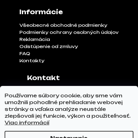
Informácie
Všeobecné obchodné podmienky
Podmienky ochrany osobných údajov
Reklamácia
Odstúpenie od zmluvy
FAQ
Kontakty
Kontakt
Adresa:
Klinčeková 970, 93041,
Používame súbory cookie, aby sme vám
Hviezdoslavov
umožnili pohodlné prehliadanie webovej
Tel.č.:
0911 271 302
stránky a vďaka analýze neustále
Email:
info@glovez.sk
zlepšovali jej funkcie, výkon a použiteľnosť.
Viac informácií