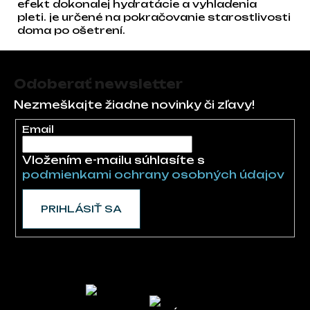
efekt dokonalej hydratácie a vyhladenia
pleti. je určené na pokračovanie starostlivosti
doma po ošetrení.
Zápätie
Odoberať newsletter
Nezmeškajte žiadne novinky či zľavy!
Email
Vložením e-mailu súhlasíte s
podmienkami ochrany osobných údajov
PRIHLÁSIŤ SA