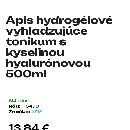
á
j
Apis hydrogélové
s
vyhladzujúce
ť
?
tonikum s
kyselinou
hyalurónovou
HĽADAŤ
500ml
O
d
Skladom
p
Kód:
116473
o
Značka:
APIS
r
ú
13,84 €
č