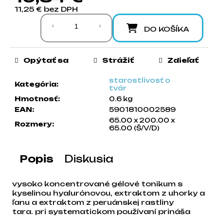
a
11,25 € bez DPH
Jednotková cena:
m
DO KOŠÍKA
e
Opýtať sa
Strážiť
Zdieľať
starostlivosť o
Kategória
:
tvár
Hmotnosť
:
0.6 kg
EAN
:
5901810002589
65.00 x 200.00 x
Rozmery
:
65.00 (Š/V/D)
Popis
Diskusia
vysoko koncentrované gélové tonikum s
kyselinou hyalurónovou, extraktom z uhorky a
ľanu a extraktom z peruánskej rastliny
tara. pri systematickom používaní prináša