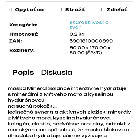
a
Opýtať sa
Strážiť
Zdieľať
m
e
starostlivosť o
Kategória
:
tvár
Hmotnosť
:
0.2 kg
EAN
:
5901810000899
80.00 x 170.00 x
Rozmery
:
50.00 (Š/V/D)
Popis
Diskusia
maska Mineral Balance intenzívne hydratuje
s minerálmi z Mŕtveho mora a kyselinou
hyalurónovou
na suchú pokožku.
jedinečná synergia aktívnych zložiek: minerály
z Mŕtveho mora, kyselina hyalurónová,
kolagén, elastín, hodvábne proteíny, extrakt z
morských rias spôsobujú, že maska hĺbkovo a
dlhodobo hydratuje. účinne vyživuje a