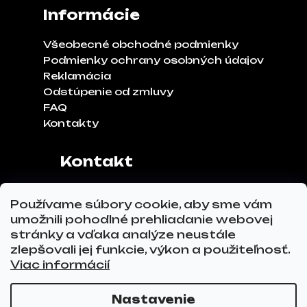
Informácie
Všeobecné obchodné podmienky
Podmienky ochrany osobných údajov
Reklamácia
Odstúpenie od zmluvy
FAQ
Kontakty
Kontakt
Adresa:
Klinčeková 970, 93041,
Používame súbory cookie, aby sme vám
Hviezdoslavov
umožnili pohodlné prehliadanie webovej
Tel.č.:
0911 271 302
stránky a vďaka analýze neustále
Email:
info@glovez.sk
zlepšovali jej funkcie, výkon a použiteľnosť.
Viac informácií
Nastavenie