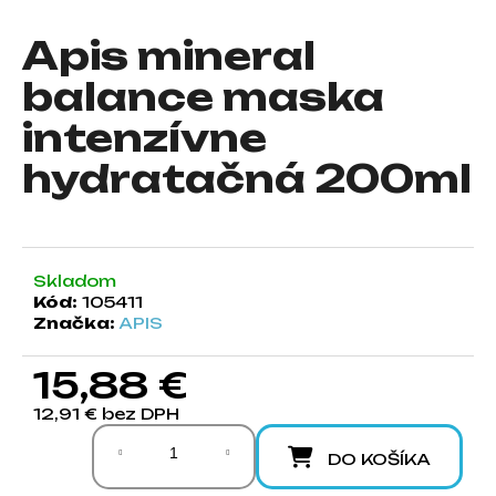
á
Apis mineral
j
s
balance maska
ť
intenzívne
?
hydratačná 200ml
HĽADAŤ
Skladom
Kód:
105411
Značka:
APIS
O
d
15,88 €
p
12,91 € bez DPH
o
Jednotková cena:
r
DO KOŠÍKA
ú
č