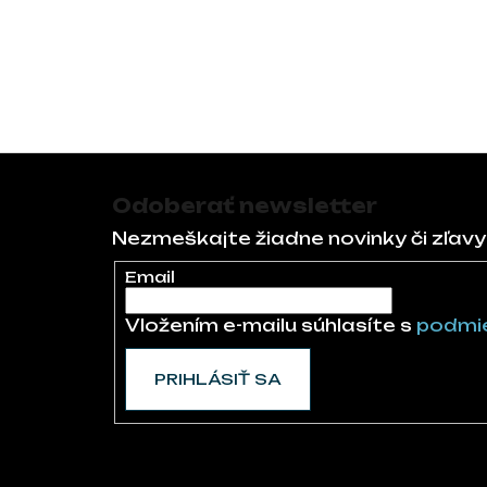
Zápätie
Odoberať newsletter
Nezmeškajte žiadne novinky či zľavy
Email
Vložením e-mailu súhlasíte s
podmie
PRIHLÁSIŤ SA