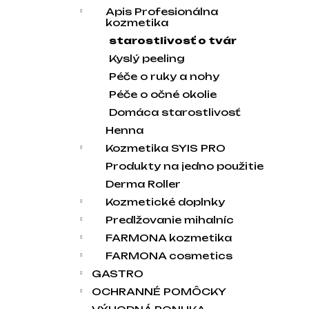
Apis Profesionálna
kozmetika
starostlivosť o tvár
Kyslý peeling
Péče o ruky a nohy
Péče o očné okolie
Domáca starostlivosť
Henna
Kozmetika SYIS PRO
Produkty na jedno použitie
Derma Roller
Kozmetické doplnky
Predlžovanie mihalníc
FARMONA kozmetika
FARMONA cosmetics
GASTRO
OCHRANNÉ POMÔCKY