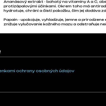
Ananásový extrakt - bohatý na vitamíny A a C, ob
protizápalovými účinkami. Okrem toho má antiradik
hydratuje, chráni a čistí pokožku, čím jej dodáva zd
Papain - upokojuje, vyhladzuje, jemne a prirodzene 
znižuje vylučovanie kožného mazu a odstraňuje ne
!
nkami ochrany osobných údajov