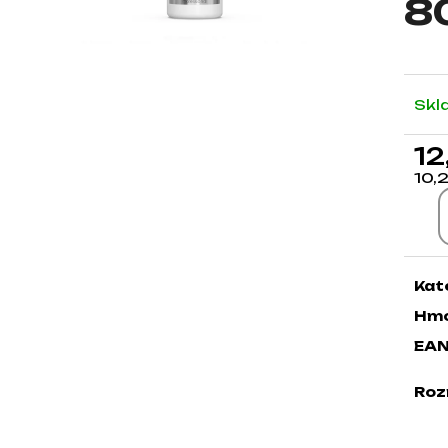
8
Skl
12
10,
Jed
Kat
Hmo
EA
Roz