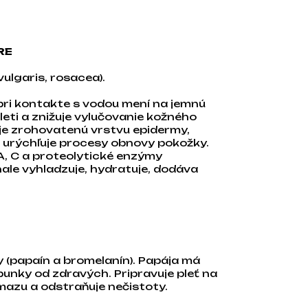
RE
vulgaris, rosacea).
pri kontakte s vodou mení na jemnú
eti a znižuje vylučovanie kožného
je zrohovatenú vrstvu epidermy,
 urýchľuje procesy obnovy pokožky.
A, C a proteolytické enzýmy
ale vyhladzuje, hydratuje, dodáva
 (papaín a bromelanín). Papája má
unky od zdravých. Pripravuje pleť na
mazu a odstraňuje nečistoty.