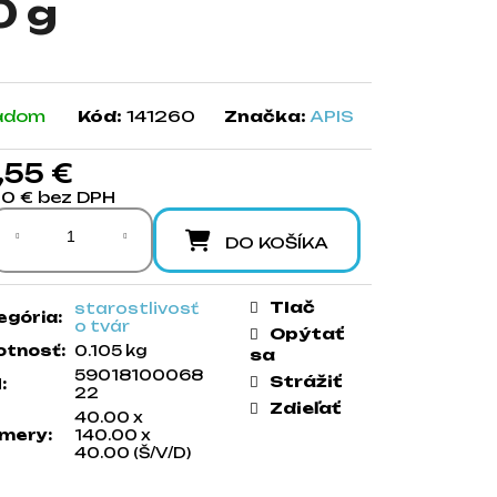
0 g
adom
Kód:
141260
Značka:
APIS
,55 €
20 € bez DPH
notková cena:
DO KOŠÍKA
Tlač
starostlivosť
egória
:
o tvár
Opýtať
tnosť
:
0.105 kg
sa
59018100068
Strážiť
N
:
22
Zdieľať
40.00 x
mery
:
140.00 x
40.00 (Š/V/D)