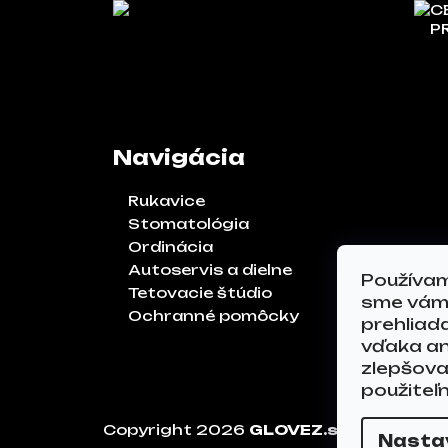
C
P
Navigácia
Rukavice
Stomatológia
Ordinácia
Autoservis a dielne
Používam
Tetovacie štúdio
sme vám 
Ochranné pomôcky
prehliad
vďaka an
zlepšoval
použiteľ
Copyright 2026
GLOVEZ.sk
. Všetky p
Nasta