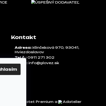
VICE
ÚSPEŠNÝ DODAVATEĽ
Kontakt
Adresa:
Klinčeková 970, 93041,
Hviezdoslavov
Tel.č.:
0911 271 302
Email:
info@glovez.sk
úhlasím
Vytvoril Shoptet Premium
a
Adatelier