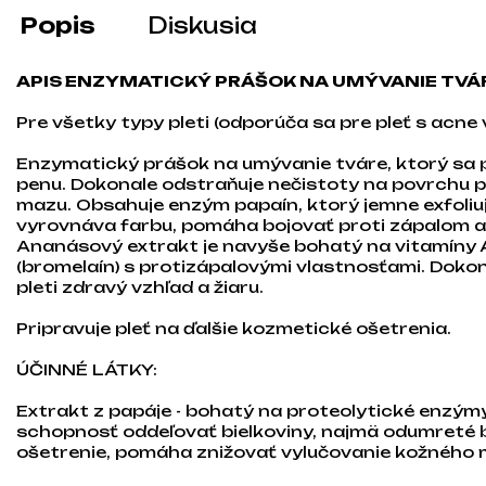
Popis
Diskusia
APIS ENZYMATICKÝ PRÁŠOK NA UMÝVANIE TVÁ
Pre všetky typy pleti (odporúča sa pre pleť s acne 
Enzymatický prášok na umývanie tváre, ktorý sa 
penu. Dokonale odstraňuje nečistoty na povrchu pl
mazu. Obsahuje enzým papaín, ktorý jemne exfoliu
vyrovnáva farbu, pomáha bojovať proti zápalom a
Ananásový extrakt je navyše bohatý na vitamíny 
(bromelaín) s protizápalovými vlastnosťami. Dokon
pleti zdravý vzhľad a žiaru.
Pripravuje pleť na ďalšie kozmetické ošetrenia.
ÚČINNÉ LÁTKY:
Extrakt z papáje - bohatý na proteolytické enzýmy
schopnosť oddeľovať bielkoviny, najmä odumreté b
ošetrenie, pomáha znižovať vylučovanie kožného 