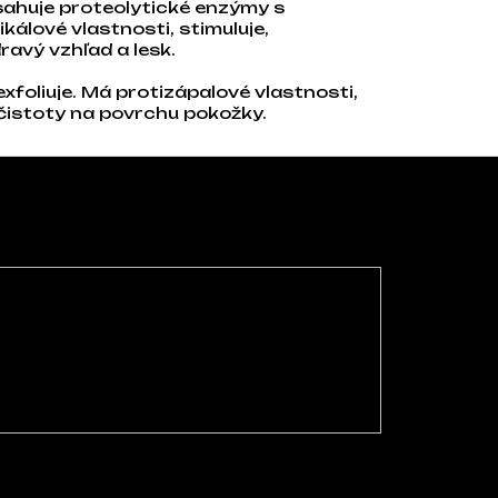
sahuje proteolytické enzýmy s
álové vlastnosti, stimuluje,
ravý vzhľad a lesk.
exfoliuje. Má protizápalové vlastnosti,
čistoty na povrchu pokožky.