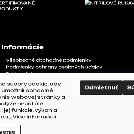
ERTIFIKOVANÉ
NITRILOVÉ RUKA
RODUKTY
Informácie
Všeobecné obchodné podmienky
Podmienky ochrany osobných údajov
Reklamácia
Odstúpenie od zmluvy
e súbory cookie, aby
Odmietnuť
S
FAQ
umožnili pohodlné
Kontakty
anie webovej stránky a
alýze neustále
i jej funkcie, výkon a
nosť.
Viac informácií
ráva vyhradené.
Upraviť nastavenie cookies
venie