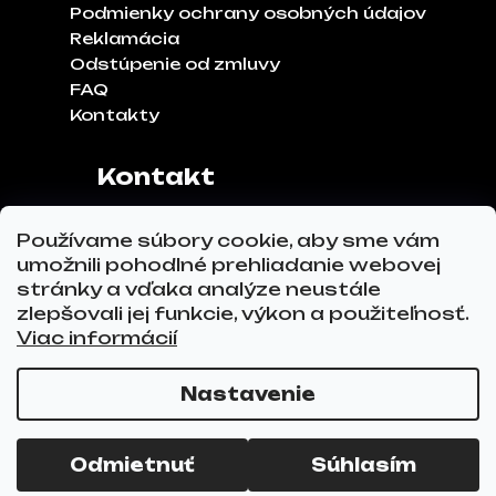
Podmienky ochrany osobných údajov
Reklamácia
Odstúpenie od zmluvy
FAQ
Kontakty
Kontakt
Adresa:
Klinčeková 970, 93041,
Používame súbory cookie, aby sme vám
Hviezdoslavov
umožnili pohodlné prehliadanie webovej
Tel.č.:
0911 271 302
stránky a vďaka analýze neustále
Email:
info@glovez.sk
zlepšovali jej funkcie, výkon a použiteľnosť.
Viac informácií
Nastavenie
Vytvoril Shoptet Premium
a
Adatelier
Copyright 2026
GLOVEZ.sk
. Všetky práva
Odmietnuť
Súhlasím
vyhradené.
Upraviť nastavenie cookies