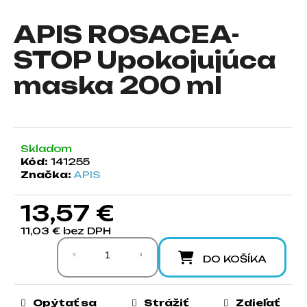
á
APIS ROSACEA-
j
s
STOP Upokojujúca
ť
maska 200 ml
?
Skladom
HĽADAŤ
Kód:
141255
Značka:
APIS
13,57 €
O
d
11,03 € bez DPH
Jednotková cena:
p
o
DO KOŠÍKA
r
ú
Opýtať sa
Strážiť
Zdieľať
č