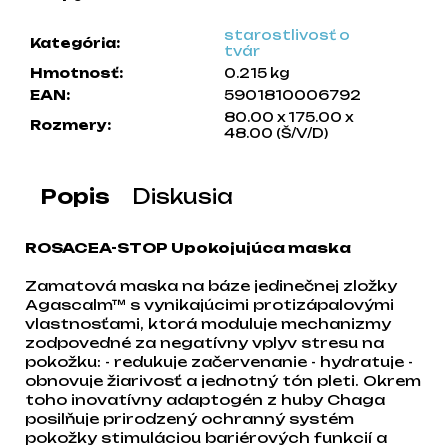
a
starostlivosť o
m
Kategória
:
tvár
e
Hmotnosť
:
0.215 kg
EAN
:
5901810006792
80.00 x 175.00 x
Rozmery
:
48.00 (Š/V/D)
Popis
Diskusia
ROSACEA-STOP Upokojujúca maska
Zamatová maska na báze jedinečnej zložky
Agascalm™ s vynikajúcimi protizápalovými
vlastnosťami, ktorá moduluje mechanizmy
zodpovedné za negatívny vplyv stresu na
pokožku: - redukuje začervenanie - hydratuje -
obnovuje žiarivosť a jednotný tón pleti. Okrem
toho inovatívny adaptogén z huby Chaga
posilňuje prirodzený ochranný systém
pokožky stimuláciou bariérových funkcií a