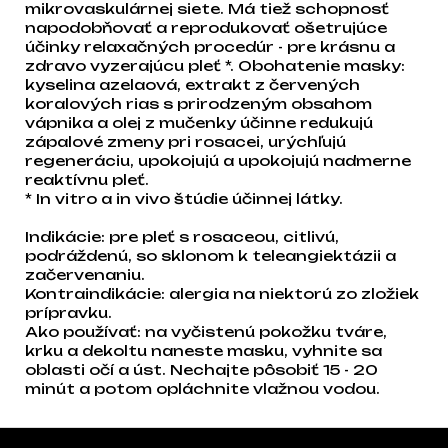
mikrovaskulárnej siete. Má tiež schopnosť
napodobňovať a reprodukovať ošetrujúce
účinky relaxačných procedúr - pre krásnu a
zdravo vyzerajúcu pleť *. Obohatenie masky:
kyselina azelaová, extrakt z červených
koralových rias s prirodzeným obsahom
vápnika a olej z mučenky účinne redukujú
zápalové zmeny pri rosacei, urýchľujú
regeneráciu, upokojujú a upokojujú nadmerne
reaktívnu pleť.
* In vitro a in vivo štúdie účinnej látky.
Indikácie: pre pleť s rosaceou, citlivú,
podráždenú, so sklonom k teleangiektázii a
začervenaniu.
Kontraindikácie: alergia na niektorú zo zložiek
prípravku.
Ako používať: na vyčistenú pokožku tváre,
krku a dekoltu naneste masku, vyhnite sa
oblasti očí a úst. Nechajte pôsobiť 15 - 20
minút a potom opláchnite vlažnou vodou.
Zápätie