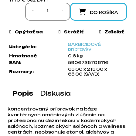
a
Jednotková cena:
m
DO KOŠÍKA
e
Opýtať sa
Strážiť
Zdieľať
BARBICIDOVÉ
Kategória
:
prípravky
Hmotnosť
:
0.6 kg
EAN
:
5906735706116
65.00 x 215.00 x
Rozmery
:
65.00 (Š/V/D)
Popis
Diskusia
koncentrovaný prípravok na báze
kvartérnych amóniových zlúčenín na
profesionálnu dezinfekciu v kaderníckych
salónoch, kozmetických salónoch a wellness
centrách. neobsahuje etanol, aldehydy a