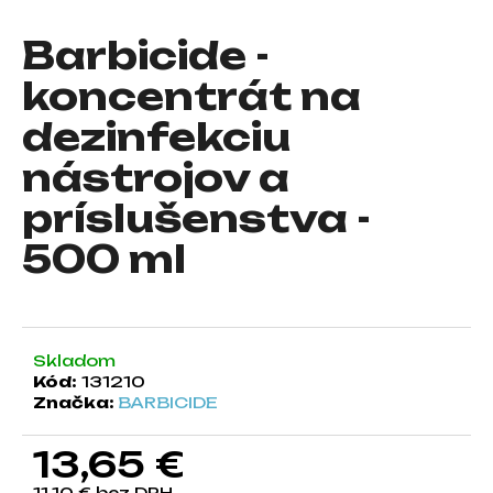
á
Barbicide -
j
s
koncentrát na
ť
dezinfekciu
?
nástrojov a
príslušenstva -
500 ml
HĽADAŤ
O
Skladom
d
Kód:
131210
p
Značka:
BARBICIDE
o
r
13,65 €
ú
č
11,10 € bez DPH