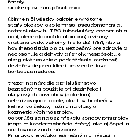
fenoly.
široké spektrum pôsobenia
účinne ničí všetky baktérie (vrátane
stafylokokov, ako je mrsa, pseudomonas a.,
enterokokov h., TBC tuberkulózy, escherichia
coli), plesne (candida albicans) a vírusy
vrátane bvdv, vakcíny, hiv (aids), h1n1, hbv a
hcv (hepatitída b a c). Bezpečný pre zdravie a
neobsahuje aldehydy a fenoly, nespôsobuje
alergické reakcie a podráždenie. možnosť
dezinfekcie pred klientom v estetickej
barbecue nádobe.
trezor na náradie a príslušenstvo
bezpečný na použitie pri dezinfekcii
akrylových povrchov (solárium),
nehrdzavejúcej ocele, plastov, hrebeňov,
kefiek, valčekov, nožníc na vlasy a
kozmetických nástrojov.
odporúča sa na dezinfekciu koncov prístrojov
(napr. mikrodermabrázia, frézy), ako aj čepelí a
nástavcov zastrihávačov.
Prípravok je vďaka jedinečným umývacím