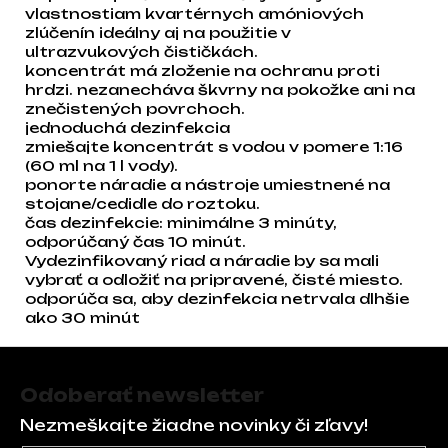
vlastnostiam kvartérnych amóniových
zlúčenín ideálny aj na použitie v
ultrazvukových čističkách.
koncentrát má zloženie na ochranu proti
hrdzi. nezanecháva škvrny na pokožke ani na
znečistených povrchoch.
jednoduchá dezinfekcia
zmiešajte koncentrát s vodou v pomere 1:16
(60 ml na 1 l vody).
ponorte náradie a nástroje umiestnené na
stojane/cedidle do roztoku.
čas dezinfekcie: minimálne 3 minúty,
odporúčaný čas 10 minút.
Vydezinfikovaný riad a náradie by sa mali
vybrať a odložiť na pripravené, čisté miesto.
odporúča sa, aby dezinfekcia netrvala dlhšie
ako 30 minút
Zápätie
Odoberať newsletter
Nezmeškajte žiadne novinky či zľavy!