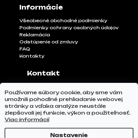
Informácie
Všeobecné obchodné podmienky
Podmienky ochrany osobných údajov
Reklamácia
Odstúpenie od zmluvy
FAQ
Kontakty
Kontakt
Adresa:
Klinčeková 970, 93041,
Používame súbory cookie, aby sme vám
Hviezdoslavov
umožnili pohodlné prehliadanie webovej
Tel.č.:
0911 271 302
stránky a vďaka analýze neustále
Email:
info@glovez.sk
zlepšovali jej funkcie, výkon a použiteľnosť.
Viac informácií
Nastavenie