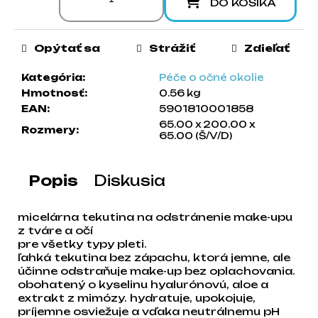
DO KOŠÍKA
a
m
e
Opýtať sa
Strážiť
Zdieľať
Kategória
:
Péče o očné okolie
Hmotnosť
:
0.56 kg
EAN
:
5901810001858
65.00 x 200.00 x
Rozmery
:
65.00 (Š/V/D)
Popis
Diskusia
micelárna tekutina na odstránenie make-upu
z tváre a očí
pre všetky typy pleti.
ľahká tekutina bez zápachu, ktorá jemne, ale
účinne odstraňuje make-up bez oplachovania.
obohatený o kyselinu hyalurónovú, aloe a
extrakt z mimózy. hydratuje, upokojuje,
príjemne osviežuje a vďaka neutrálnemu pH