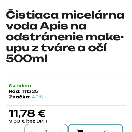
á
Čistiaca micelárna
j
s
voda Apis na
ť
odstránenie make-
?
upu z tváre a očí
500ml
HĽADAŤ
Skladom
Kód:
111225
O
Značka:
APIS
d
p
11,78 €
o
r
9,58 € bez DPH
ú
Jednotková cena:
č