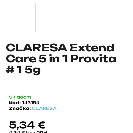
á
j
s
ť
?
CLARESA Extend
Care 5 in 1 Provita
# 1 5g
HĽADAŤ
O
Skladom
d
Kód:
143154
p
Značka:
CLARESA
o
r
5,34 €
ú
č
4,34 € bez DPH