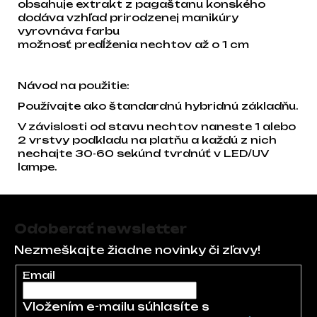
obsahuje extrakt z pagaštanu konského
dodáva vzhľad prirodzenej manikúry
vyrovnáva farbu
možnosť predĺženia nechtov až o 1 cm
Návod na použitie:
Používajte ako štandardnú hybridnú základňu.
V závislosti od stavu nechtov naneste 1 alebo
2 vrstvy podkladu na platňu a každú z nich
nechajte 30-60 sekúnd tvrdnúť v LED/UV
lampe.
Zápätie
Odoberať newsletter
Nezmeškajte žiadne novinky či zľavy!
Email
Vložením e-mailu súhlasíte s