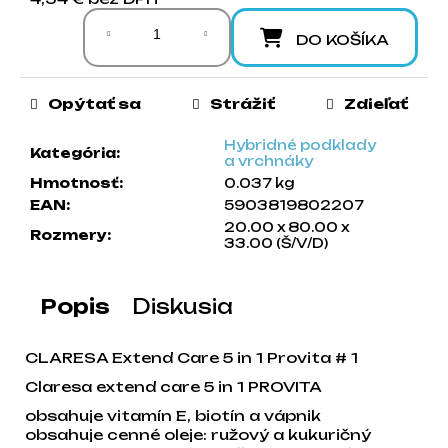
Jednotková cena:
a
m
DO KOŠÍKA
e
Opýtať sa
Strážiť
Zdieľať
Hybridné podklady
Kategória
:
a vrchnáky
Hmotnosť
:
0.037 kg
EAN
:
5903819802207
20.00 x 80.00 x
Rozmery
:
33.00 (Š/V/D)
Popis
Diskusia
CLARESA Extend Care 5 in 1 Provita # 1
Claresa extend care 5 in 1 PROVITA
obsahuje vitamín E, biotín a vápnik
obsahuje cenné oleje: ružový a kukuričný