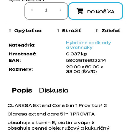
Jednotková cena:
a
m
DO KOŠÍKA
e
Opýtať sa
Strážiť
Zdieľať
Hybridné podklady
Kategória
:
a vrchnáky
Hmotnosť
:
0.037 kg
EAN
:
5903819802214
20.00 x 80.00 x
Rozmery
:
33.00 (Š/V/D)
Popis
Diskusia
CLARESA Extend Care 5 in 1 Provita # 2
Claresa extend care 5 in 1 PROVITA
obsahuje vitamín E, biotín a vápnik
obsahuje cenné oleje: ružový a kukuričný