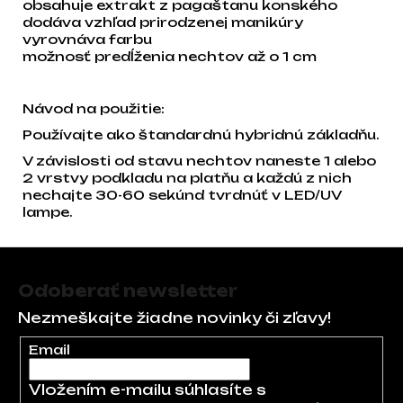
obsahuje extrakt z pagaštanu konského
dodáva vzhľad prirodzenej manikúry
vyrovnáva farbu
možnosť predĺženia nechtov až o 1 cm
Návod na použitie:
Používajte ako štandardnú hybridnú základňu.
V závislosti od stavu nechtov naneste 1 alebo
2 vrstvy podkladu na platňu a každú z nich
nechajte 30-60 sekúnd tvrdnúť v LED/UV
lampe.
Zápätie
Odoberať newsletter
Nezmeškajte žiadne novinky či zľavy!
Email
Vložením e-mailu súhlasíte s