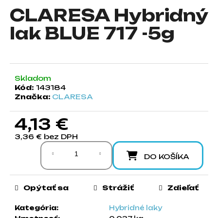
CLARESA Hybridný
á
j
lak BLUE 717 -5g
s
ť
?
Skladom
Kód:
143184
Značka:
CLARESA
HĽADAŤ
4,13 €
3,36 € bez DPH
Jednotková cena:
O
DO KOŠÍKA
d
p
o
Opýtať sa
Strážiť
Zdieľať
r
ú
Kategória
:
Hybridné laky
č