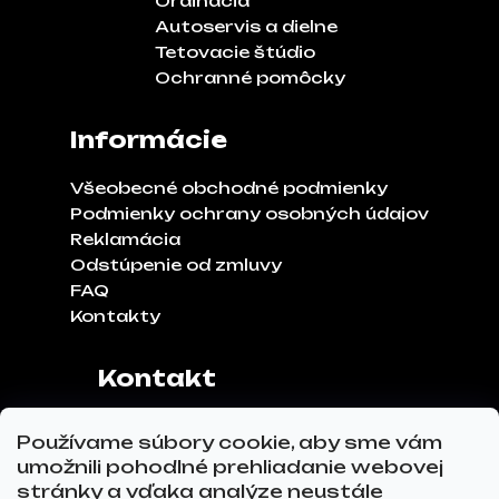
Ordinácia
Autoservis a dielne
Tetovacie štúdio
Ochranné pomôcky
Informácie
Všeobecné obchodné podmienky
Podmienky ochrany osobných údajov
Reklamácia
Odstúpenie od zmluvy
FAQ
Kontakty
Kontakt
Adresa:
Klinčeková 970, 93041,
Používame súbory cookie, aby sme vám
Hviezdoslavov
umožnili pohodlné prehliadanie webovej
Tel.č.:
0911 271 302
stránky a vďaka analýze neustále
Email:
info@glovez.sk