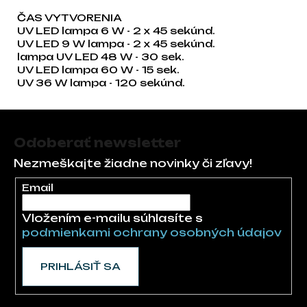
ČAS VYTVORENIA
UV LED lampa 6 W - 2 x 45 sekúnd.
UV LED 9 W lampa - 2 x 45 sekúnd.
lampa UV LED 48 W - 30 sek.
UV LED lampa 60 W - 15 sek.
UV 36 W lampa - 120 sekúnd.
Zápätie
Odoberať newsletter
Nezmeškajte žiadne novinky či zľavy!
Email
Vložením e-mailu súhlasíte s
podmienkami ochrany osobných údajov
PRIHLÁSIŤ SA