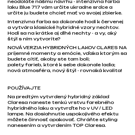
neodoláte nášmu návrhu - intenzívna farba
laku Blue 717 vám určite ukradne srdce a
určite ju budete chcieť mať vo svojej zbierke.
Intenzívna farba sa dokonale hodí k červenej
a vytvára klasické hybridné vzory nechtov.
Hodí sa na krátke aj dlhé nechty - a vy, aký
štýl s ním vytvoríte?
NOVÁ VERZIA HYBRIDNÝCH LAKOV CLARES NA
príjemné momenty a emócie, vďaka ktorým sa
budete cítiť, akoby ste tam boli;
palety farieb, ktoré k sebe dokonale ladia;
nová atmosféra, nový štýl - rovnaká kvalita!
POUŽÍVAJTE
Na predtým vytvrdený hybridný základ
Claresa naneste tenkú vrstvu farebného
hybridného laku a vytvrďte ho v UV / LED
lampe. Na dosiahnutie uspokojivého efektu
môžete činnosť opakovať. Chráňte styling
nanesením a vytvrdením TOP Claresa.