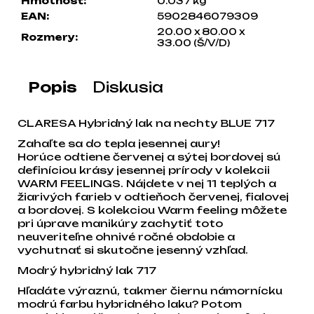
Hmotnosť
:
0.037 kg
a
EAN
:
5902846079309
m
20.00 x 80.00 x
Rozmery
:
e
33.00 (Š/V/D)
Popis
Diskusia
CLARESA Hybridný lak na nechty BLUE 717
Zahaľte sa do tepla jesennej aury!
Horúce odtiene červenej a sýtej bordovej sú
definíciou krásy jesennej prírody v kolekcii
WARM FEELINGS. Nájdete v nej 11 teplých a
žiarivých farieb v odtieňoch červenej, fialovej
a bordovej. S kolekciou Warm feeling môžete
pri úprave manikúry zachytiť toto
neuveriteľne ohnivé ročné obdobie a
vychutnať si skutočne jesenný vzhľad.
Modrý hybridný lak 717
Hľadáte výraznú, takmer čiernu námornícku
modrú farbu hybridného laku? Potom