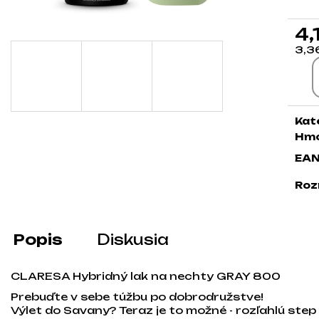
4,
3,3
Jed
Kat
Hmo
EA
Roz
Popis
Diskusia
CLARESA Hybridný lak na nechty GRAY 800
Prebuďte v sebe túžbu po dobrodružstve!
Výlet do Savany? Teraz je to možné - rozľahlú ste