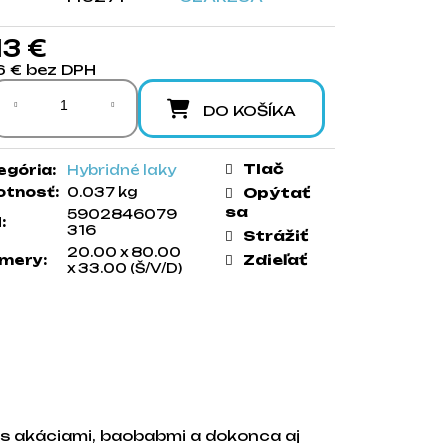
13 €
6 € bez DPH
notková cena:
DO KOŠÍKA
Tlač
egória
:
Hybridné laky
tnosť
:
0.037 kg
Opýtať
sa
5902846079
N
:
316
Strážiť
20.00 x 80.00
Zdieľať
mery
:
x 33.00 (Š/V/D)
p s akáciami, baobabmi a dokonca aj