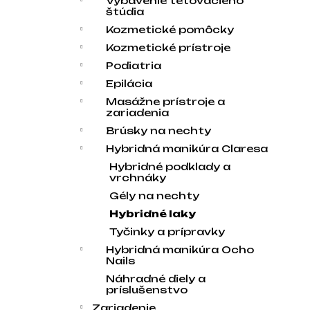
Vybavenie tetovacieho
štúdia
Kozmetické pomôcky
Kozmetické prístroje
Podiatria
Epilácia
Masážne prístroje a
zariadenia
Brúsky na nechty
Hybridná manikúra Claresa
Hybridné podklady a
vrchnáky
Gély na nechty
Hybridné laky
Tyčinky a prípravky
Hybridná manikúra Ocho
Nails
Náhradné diely a
príslušenstvo
Zariadenie