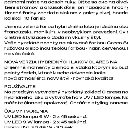
palmami máte na dosah ruky. Cíťte sa ako na divokej
tieni stromov, a o kúsok ďalej, pri napájadle, hroc
tlmené farby zohriate slnkom z palety sivej, hnedej,
kolekcii 10 farieb.
Jemná zelená farba hybridného laku je ideálna ak
francúzsku manikúru v neobvyklom prevedení. Sviež
a letné štylizácie a dodá im vkusný štýl.
Vaše hybridné nechty nalakované farbou Green 80
ružovou alebo inou teplou farbou - napr. červenou
na vás čaká.
NOVÁ VERZIA HYBRIDNÝCH LAKOV CLARES NA
príjemné momenty a emócie, vďaka ktorým sa budet
palety farieb, ktoré k sebe dokonale ladia;
nová atmosféra, nový štýl - rovnaká kvalita!
POUŽÍVAJTE
Na predtým vytvrdený hybridný základ Claresa n
hybridného laku a vytvrďte ho v UV / LED lampe. N
môžete činnosť opakovať. Chráňte styling nanese
ČAS VYTVORENIA
UV LED lampa 6 W - 2 x 45 sekúnd.
UV LED 9 W lampa - 2 x 45 sekúnd.
lampa UV LED 48 W - 30 sek.