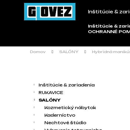
Košík
Prejsť na obsah
Inštitúcie & zar
Späť
Späť
do
do
Inštitúcie & zar
Č
OCHRANNÉ PO
obchodu
obchodu
Domov
SALÓNY
Hybridná manikú
Bočný panel
Kategórie
Preskočiť kategórie
Inštitúcie & zariadenia
RUKAVICE
SALÓNY
Kozmetický nábytok
Kaderníctvo
Nechtové štúdio