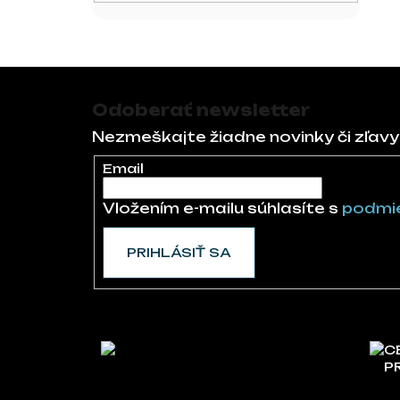
Zápätie
Odoberať newsletter
Nezmeškajte žiadne novinky či zľavy
Email
Vložením e-mailu súhlasíte s
podmie
PRIHLÁSIŤ SA
C
P