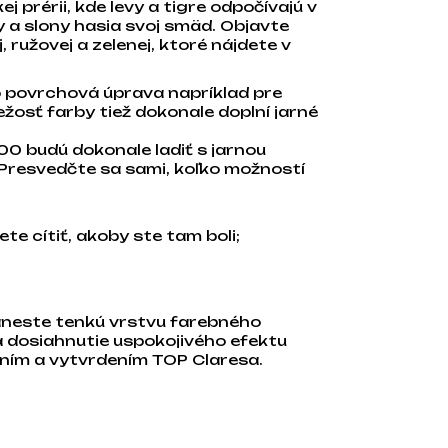
 prérii, kde levy a tigre odpočívajú v
hy a slony hasia svoj smäd. Objavte
 ružovej a zelenej, ktoré nájdete v
o povrchová úprava napríklad pre
osť farby tiež dokonale doplní jarné
0 budú dokonale ladiť s jarnou
. Presvedčte sa sami, koľko možností
e cítiť, akoby ste tam boli;
aneste tenkú vrstvu farebného
a dosiahnutie uspokojivého efektu
ním a vytvrdením TOP Claresa.