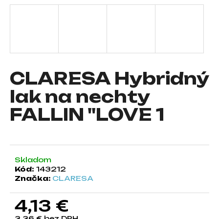
á
j
s
ť
?
CLARESA Hybridný
lak na nechty
FALLIN "LOVE 1
HĽADAŤ
O
Skladom
d
Kód:
143212
p
Značka:
CLARESA
o
r
4,13 €
ú
č
3,36 € bez DPH