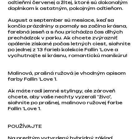
odtieňmi červenej a žltej, ktoré sú dokonalým
doplnkom k ostatným, pokojným odtieňom.
August a september sú mesiace, keď sa
končia prázdniny a pomaly sa začína krásna,
farebná jeseň a s ňou prichádza čas dlhých
prechádzok v parku. Ak chcete zvýrazniť
opálenie získané počas letných ciest, siahnite
po jednej z 13 farieb kolekcie Fallin 'Love a
vychutnajte si krásnu, romantickú manikúru!
Malinová, prašná ružová je vhodným opisom
farby Fallin 'Love 1.
Ak máte radi jemné stylingy, ale zároveň
chcete, aby vaše nechty vyzerali "živo",
siahnite po prašnej, malinovo ružovej farbe
Fallin 'Love 1.
POUŽÍVAJTE
Na predtým vytvrdený hybridný základ