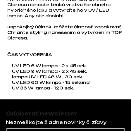
Claresa naneste tenkú vrstvu farebného
hybridného laku a vytvrďte ho v UV / LED
lampe. Aby ste dosiahli
uspokojivý účinok, môžete činnosť zopakovať.
Chráňte styling nanesením a vytvrdením TOP
Claresa.
ČAS VYTVORENIA
UV LED 6 W lampa - 2 x 45 sek.
UV LED 9 W lampa - 2 x 45 sek.
lampa UV LED 48 W - 30 sek.
UV LED 60 W lampa - 15 sekúnd.
UV 36 W lampa - 120 sek.
Zápätie
Odoberať newsletter
Nezmeškajte žiadne novinky či zľavy!