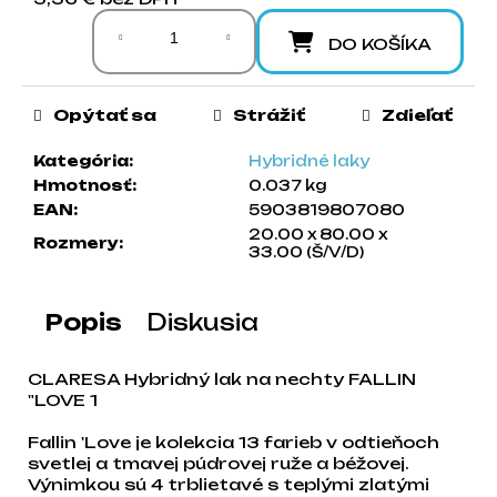
Jednotková cena:
a
m
DO KOŠÍKA
e
Opýtať sa
Strážiť
Zdieľať
Kategória
:
Hybridné laky
Hmotnosť
:
0.037 kg
EAN
:
5903819807080
20.00 x 80.00 x
Rozmery
:
33.00 (Š/V/D)
Popis
Diskusia
CLARESA Hybridný lak na nechty FALLIN
"LOVE 1
Fallin 'Love je kolekcia 13 farieb v odtieňoch
svetlej a tmavej púdrovej ruže a béžovej.
Výnimkou sú 4 trblietavé s teplými zlatými