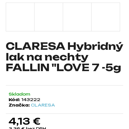
á
j
s
ť
?
CLARESA Hybridný
lak na nechty
FALLIN "LOVE 7 -5g
HĽADAŤ
O
Skladom
d
Kód:
143222
p
Značka:
CLARESA
o
r
4,13 €
ú
č
3,36 € bez DPH