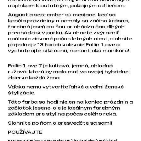
doplnkom k ostatným, pokojným odtieňom.
August a september sú mesiace, keď sa
končia prázdniny a pomaly sa začína krásna,
farebná jeseň a s ňou prichádza čas dlhých
prechádzok v parku. Ak chcete zvýrazniť
opálenie získané počas letných ciest, siahnite
po jednej z 13 farieb kolekcie Fallin 'Love a
vychutnajte si krásnu, romantickú manikúru!
Fallin 'Love 7 je kultová, jemná, chladná
ružová, ktorú by mala mať vo svojej hybridnej
zbierke každá žena.
Vďaka nemu vytvoríte ľahké a veľmi ženské
štylizácie.
Táto farba sa hodí nielen na koniec prázdnin a
začiatok jesene, ale je ideálnym farebným
základom pre styling počas celého roka.
Siahnite po ňom a presvedčte sa sami!
POUŽÍVAJTE