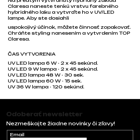
Na predtým vytvrdnutý hybridný základ
Claresa naneste tenkú vrstvu farebného
hybridného laku a vytvrďte ho v UV/LED
lampe. Aby ste dosiahli
uspokojivý účinok, môžete činnosť zopakovať.
Chráňte styling nanesením a vytvrdením TOP
Claresa.
ČAS VYTVORENIA
UV LED lampa 6 W - 2 x 45 sekúnd.
UV LED 9 W lampa - 2 x 45 sekúnd.
UV LED lampa 48 W - 30 sek.
UV LED lampa 60 W - 15 sek.
UV 36 W lampa - 120 sekúnd.
Zápätie
Odoberať newsletter
Nezmeškajte žiadne novinky či zľavy!
Email