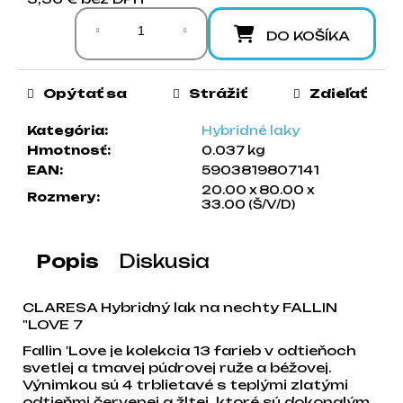
Jednotková cena:
a
m
DO KOŠÍKA
e
Opýtať sa
Strážiť
Zdieľať
Kategória
:
Hybridné laky
Hmotnosť
:
0.037 kg
EAN
:
5903819807141
20.00 x 80.00 x
Rozmery
:
33.00 (Š/V/D)
Popis
Diskusia
CLARESA Hybridný lak na nechty FALLIN
"LOVE 7
Fallin 'Love je kolekcia 13 farieb v odtieňoch
svetlej a tmavej púdrovej ruže a béžovej.
Výnimkou sú 4 trblietavé s teplými zlatými
odtieňmi červenej a žltej, ktoré sú dokonalým