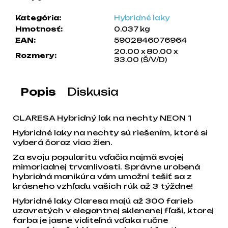
a
Kategória
:
Hybridné laky
m
Hmotnosť
:
0.037 kg
e
EAN
:
5902846076964
20.00 x 80.00 x
Rozmery
:
33.00 (Š/V/D)
Popis
Diskusia
CLARESA Hybridný lak na nechty NEON 1
Hybridné laky na nechty sú riešením, ktoré si
vyberá čoraz viac žien.
Za svoju popularitu vďačia najmä svojej
mimoriadnej trvanlivosti. Správne urobená
hybridná manikúra vám umožní tešiť sa z
krásneho vzhľadu vašich rúk až 3 týždne!
Hybridné laky Claresa majú až 300 farieb
uzavretých v elegantnej sklenenej fľaši, ktorej
farba je jasne viditeľná vďaka ručne