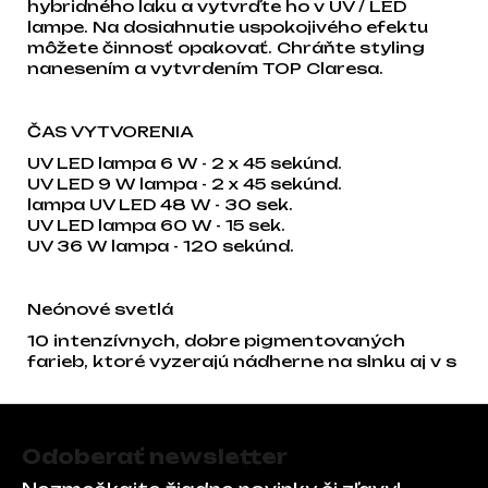
hybridného laku a vytvrďte ho v UV / LED
lampe. Na dosiahnutie uspokojivého efektu
môžete činnosť opakovať. Chráňte styling
nanesením a vytvrdením TOP Claresa.
ČAS VYTVORENIA
UV LED lampa 6 W - 2 x 45 sekúnd.
UV LED 9 W lampa - 2 x 45 sekúnd.
lampa UV LED 48 W - 30 sek.
UV LED lampa 60 W - 15 sek.
UV 36 W lampa - 120 sekúnd.
Neónové svetlá
10 intenzívnych, dobre pigmentovaných
farieb, ktoré vyzerajú nádherne na slnku aj v s
Zápätie
Odoberať newsletter