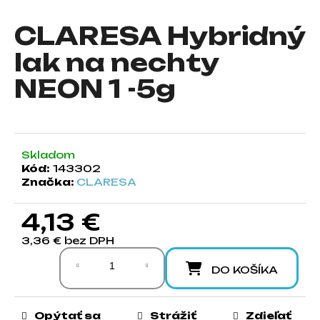
á
CLARESA Hybridný
j
s
lak na nechty
ť
NEON 1 -5g
?
Skladom
HĽADAŤ
Kód:
143302
Značka:
CLARESA
4,13 €
O
d
3,36 € bez DPH
Jednotková cena:
p
o
DO KOŠÍKA
r
ú
Opýtať sa
Strážiť
Zdieľať
č