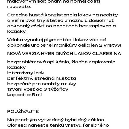
maľovaným šablónam na hornej časti
rukoväte.
Stredne hustá konzistencia lakov na nechty
a veľmi kvalitný štetec umožňujú dosiahnuť
dokonalý efekt na nechtoch bez zaplavenia
kožičky.
Vďaka vysokej pigmentácii lakov vás od
dokonale urobenej manikúry delia len 2 vrstvy!
NOVÁ VERZIA HYBRIDNÝCH LAKOV CLARES NA
bezproblémová aplikácia, žiadne zaplavenie
kožičky
intenzívny lesk
perfektný, stredná hustota
bezpečné pre nechty a ruky
trvanlivosť do 3 týždňov
kapacita: 5 ml
POUŽÍVAJTE
Na predtým vytvrdený hybridný základ
Claresa naneste tenkú vrstvu farebného