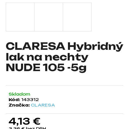
á
j
s
ť
?
CLARESA Hybridný
lak na nechty
NUDE 105 -5g
HĽADAŤ
O
Skladom
d
Kód:
143312
p
Značka:
CLARESA
o
r
4,13 €
ú
č
3,36 € bez DPH