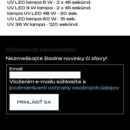
UV LED lampa 6 W - 2 x 45 sekúnd.
UV LED 9 W lampa - 2 x 45 sekúnd.
lampa UV LED 48 W - 30 sek.
UV LED lampa 60 W - 15 sek.
UV 36 W lampa - 120 sekúnd.
Zápätie
Odoberať newsletter
Nezmeškajte žiadne novinky či zľavy!
Email
Vložením e-mailu súhlasíte s
podmienkami ochrany osobných údajov
PRIHLÁSIŤ SA