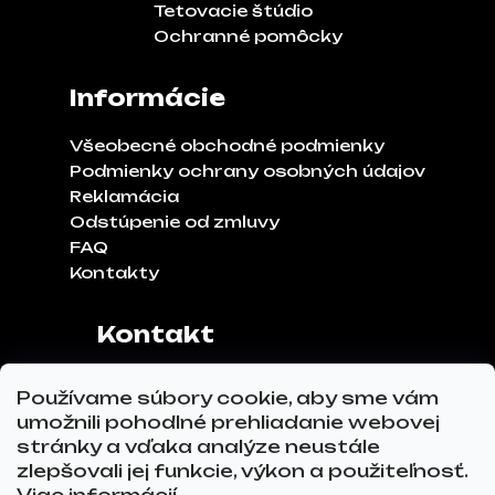
Tetovacie štúdio
Ochranné pomôcky
Informácie
Všeobecné obchodné podmienky
Podmienky ochrany osobných údajov
Reklamácia
Odstúpenie od zmluvy
FAQ
Kontakty
Kontakt
Adresa:
Klinčeková 970, 93041,
Používame súbory cookie, aby sme vám
Hviezdoslavov
umožnili pohodlné prehliadanie webovej
Tel.č.:
0911 271 302
stránky a vďaka analýze neustále
Email:
info@glovez.sk
zlepšovali jej funkcie, výkon a použiteľnosť.