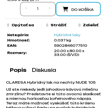
Jednotková cena:
a
m
DO KOŠÍKA
e
Opýtať sa
Strážiť
Zdieľať
Kategória
:
Hybridné laky
Hmotnosť
:
0.037 kg
EAN
:
5902846077510
20.00 x 80.00 x
Rozmery
:
33.00 (Š/V/D)
Popis
Diskusia
CLARESA Hybridný lak na nechty NUDE 105
Už ste niekedy jedli jahodovo-kávovú mliečnu
zmrzlinu? Predstavte si túto ovocnú sladkosť
s miernou horkosťou kofeínového nápoja.
Teraz máte možnosť vyskúšať túto krásnu
béžovo-ružovú farbu na svojich hybridných