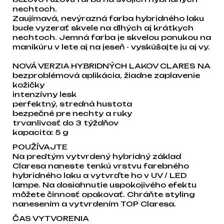
nechtoch.
Zaujímavá, nevýrazná farba hybridného laku
bude vyzerať skvele na dlhých aj krátkych
nechtoch. Jemná farba je skvelou ponukou na
manikúru v lete aj na jeseň - vyskúšajte ju aj vy.
NOVÁ VERZIA HYBRIDNÝCH LAKOV CLARES NA
bezproblémová aplikácia, žiadne zaplavenie
kožičky
intenzívny lesk
perfektný, stredná hustota
bezpečné pre nechty a ruky
trvanlivosť do 3 týždňov
kapacita: 5 g
POUŽÍVAJTE
Na predtým vytvrdený hybridný základ
Claresa naneste tenkú vrstvu farebného
hybridného laku a vytvrďte ho v UV / LED
lampe. Na dosiahnutie uspokojivého efektu
môžete činnosť opakovať. Chráňte styling
nanesením a vytvrdením TOP Claresa.
ČAS VYTVORENIA