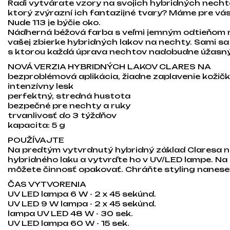
Radi vytvárate vzory na svojich hybridných nechto
ktorý zvýrazní ich fantazijné tvary? Máme pre vás 
Nude 113 je býčie oko.
Nádherná béžová farba s veľmi jemným odtieňom 
vašej zbierke hybridných lakov na nechty. Sami sa 
s ktorou každá úprava nechtov nadobudne úžasný
NOVÁ VERZIA HYBRIDNÝCH LAKOV CLARES NA
bezproblémová aplikácia, žiadne zaplavenie kožič
intenzívny lesk
perfektný, stredná hustota
bezpečné pre nechty a ruky
trvanlivosť do 3 týždňov
kapacita: 5 g
POUŽÍVAJTE
Na predtým vytvrdnutý hybridný základ Claresa 
hybridného laku a vytvrďte ho v UV/LED lampe. Na
môžete činnosť opakovať. Chráňte styling nanese
ČAS VYTVORENIA
UV LED lampa 6 W - 2 x 45 sekúnd.
UV LED 9 W lampa - 2 x 45 sekúnd.
lampa UV LED 48 W - 30 sek.
UV LED lampa 60 W - 15 sek.