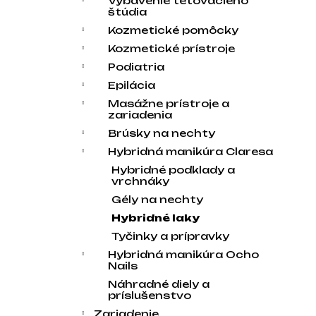
Vybavenie tetovacieho
štúdia
Kozmetické pomôcky
Kozmetické prístroje
Podiatria
Epilácia
Masážne prístroje a
zariadenia
Brúsky na nechty
Hybridná manikúra Claresa
Hybridné podklady a
vrchnáky
Gély na nechty
Hybridné laky
Tyčinky a prípravky
Hybridná manikúra Ocho
Nails
Náhradné diely a
príslušenstvo
Zariadenie