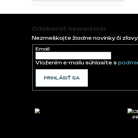
Zápätie
Odoberať newsletter
Nezmeškajte žiadne novinky či zľavy
Email
Vložením e-mailu súhlasíte s
podmie
PRIHLÁSIŤ SA
C
P