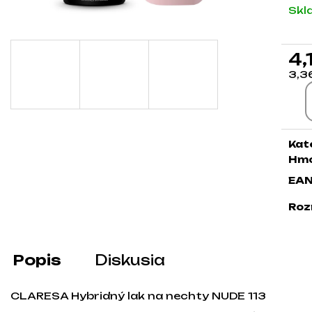
Skl
4,
3,3
Jed
Kat
Hmo
EA
Roz
Popis
Diskusia
CLARESA Hybridný lak na nechty NUDE 113