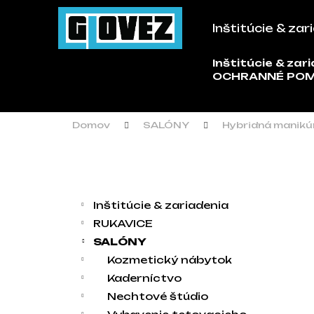
Košík
Prejsť na obsah
Inštitúcie & zar
Späť
Späť
do
do
Inštitúcie & zar
Č
OCHRANNÉ PO
obchodu
obchodu
Domov
SALÓNY
Hybridná manikú
Bočný panel
Kategórie
Preskočiť kategórie
Inštitúcie & zariadenia
RUKAVICE
SALÓNY
Kozmetický nábytok
Kaderníctvo
Nechtové štúdio