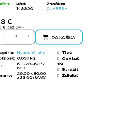
adom
Kód:
Značka:
143320
CLARESA
13 €
6 € bez DPH
notková cena:
DO KOŠÍKA
Tlač
egória
:
Hybridné laky
tnosť
:
0.037 kg
Opýtať
sa
5902846077
N
:
589
Strážiť
20.00 x 80.00
Zdieľať
mery
:
x 33.00 (Š/V/D)