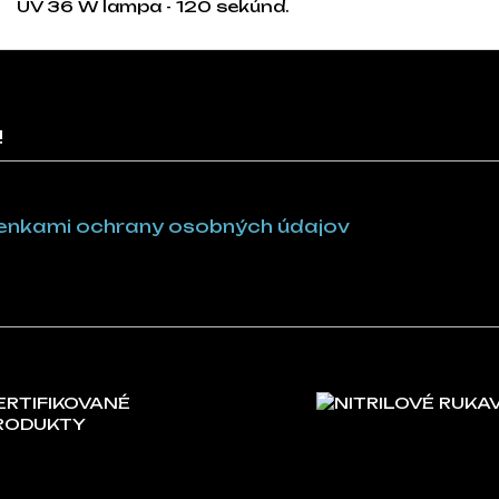
UV 36 W lampa - 120 sekúnd.
!
nkami ochrany osobných údajov
ERTIFIKOVANÉ
NITRILOVÉ RUKA
RODUKTY