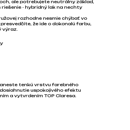
ch, ale potrebujete neutrálny základ,
riešenie - hybridný lak na nechty
ružovej rozhodne nesmie chýbať vo
presvedčíte, že ide o dokonalú farbu,
 výraz.
ky
naneste tenkú vrstvu farebného
 dosiahnutie uspokojivého efektu
ním a vytvrdením TOP Claresa.