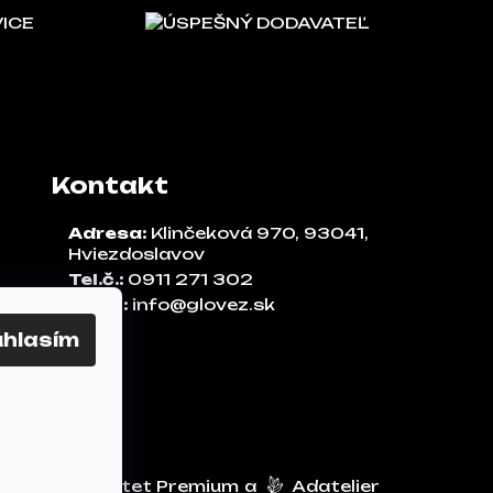
VICE
ÚSPEŠNÝ DODAVATEĽ
Kontakt
Adresa:
Klinčeková 970, 93041,
Hviezdoslavov
Tel.č.:
0911 271 302
Email:
info@glovez.sk
úhlasím
Vytvoril Shoptet Premium
a
Adatelier