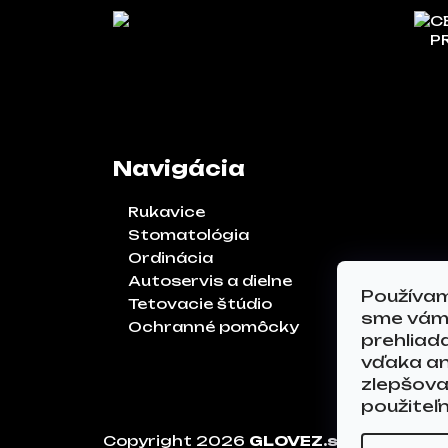
C
P
Navigácia
Rukavice
Stomatológia
Ordinácia
Autoservis a dielne
Používam
Tetovacie štúdio
sme vám 
Ochranné pomôcky
prehliad
vďaka an
zlepšoval
použiteľ
Copyright 2026
GLOVEZ.sk
. Všetky p