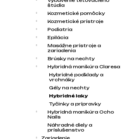
Vybavenie tetovacieho
štúdia
Kozmetické pomôcky
Kozmetické prístroje
Podiatria
Epilácia
Masážne prístroje a
zariadenia
Brúsky na nechty
Hybridná manikúra Claresa
Hybridné podklady a
vrchnáky
Gély na nechty
Hybridné laky
Tyčinky a prípravky
Hybridná manikúra Ocho
Nails
Náhradné diely a
príslušenstvo
Zariadenie