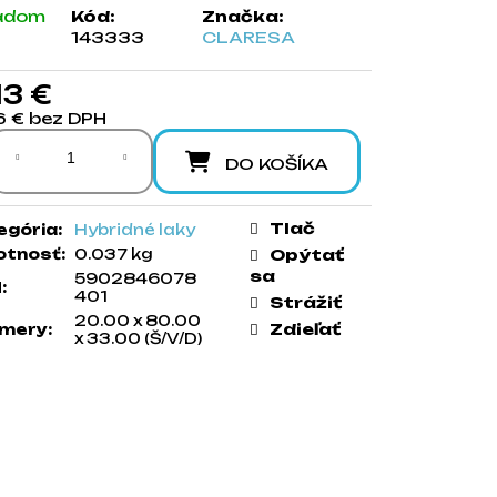
adom
Kód:
Značka:
143333
CLARESA
13 €
6 € bez DPH
notková cena:
DO KOŠÍKA
Tlač
egória
:
Hybridné laky
tnosť
:
0.037 kg
Opýtať
sa
5902846078
N
:
401
Strážiť
20.00 x 80.00
Zdieľať
mery
:
x 33.00 (Š/V/D)