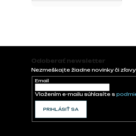
Zápätie
Odoberať newsletter
Nezmeškajte žiadne novinky či zľavy
Email
Vložením e-mailu súhlasíte s
podmie
PRIHLÁSIŤ SA