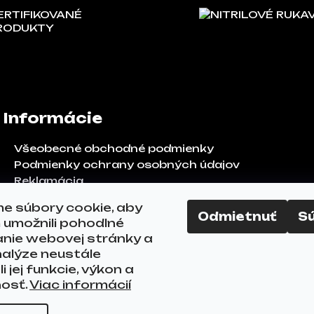
ERTIFIKOVANÉ
NITRILOVÉ RUKA
RODUKTY
Informácie
Všeobecné obchodné podmienky
Podmienky ochrany osobných údajov
Reklamácia
Odstúpenie od zmluvy
e súbory cookie, aby
FAQ
Odmietnuť
S
umožnili pohodlné
Kontakty
anie webovej stránky a
alýze neustále
i jej funkcie, výkon a
nosť.
Viac informácií
ráva vyhradené.
Upraviť nastavenie cookies