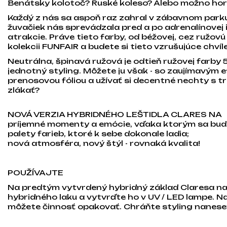
Benátsky kolotoč? Ruské koleso? Alebo možno ho
Každý z nás sa aspoň raz zahral v zábavnom parku
žuvačiek nás sprevádzala pred a po adrenalínovej 
atrakcie. Práve tieto farby, od béžovej, cez ružovú
kolekcii FUNFAIR a budete si tieto vzrušujúce chví
Neutrálna, špinavá ružová je odtieň ružovej farby 
jednotný styling. Môžete ju však - so zaujímavým 
prenosovou fóliou a užívať si decentné nechty s 
zlákať?
NOVÁ VERZIA HYBRIDNÉHO LEŠTIDLA CLARES NA
príjemné momenty a emócie, vďaka ktorým sa budet
palety farieb, ktoré k sebe dokonale ladia;
nová atmosféra, nový štýl - rovnaká kvalita!
POUŽÍVAJTE
Na predtým vytvrdený hybridný základ Claresa n
hybridného laku a vytvrďte ho v UV / LED lampe. N
môžete činnosť opakovať. Chráňte styling nanese