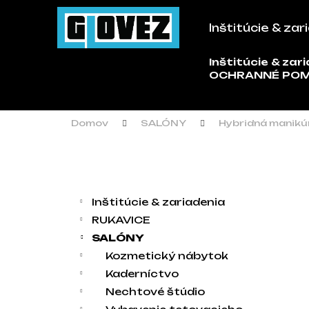
Košík
Prejsť na obsah
Inštitúcie & zar
Späť
Späť
do
do
Inštitúcie & zar
Č
OCHRANNÉ PO
obchodu
obchodu
Domov
SALÓNY
Hybridná manikú
Bočný panel
Kategórie
Preskočiť kategórie
Inštitúcie & zariadenia
RUKAVICE
SALÓNY
Kozmetický nábytok
Kaderníctvo
Nechtové štúdio