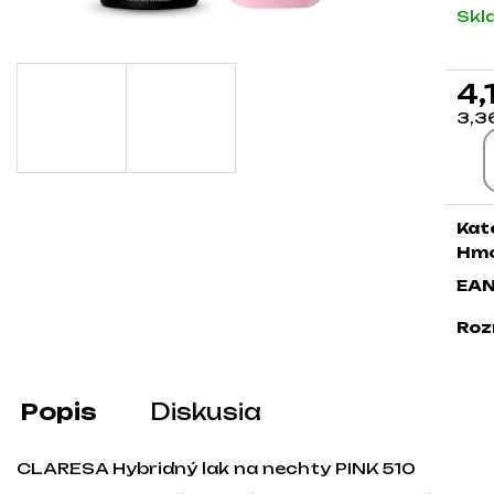
Skl
4,
3,3
Jed
Kat
Hmo
EA
Roz
Popis
Diskusia
CLARESA Hybridný lak na nechty PINK 510