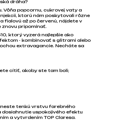
rská dráha?
. Vôňa popcornu, cukrovej vaty a
injekcii, ktorú nám poskytovali rôzne
 a fialovú až po červenú, nájdete v
le znovu pripomínať.
510, ktorý vyzerá najlepšie ako
efektom - kombinovať s glitrami alebo
trochou extravagancie. Necháte sa
e cítiť, akoby ste tam boli;
aneste tenkú vrstvu farebného
a dosiahnutie uspokojivého efektu
ním a vytvrdením TOP Claresa.