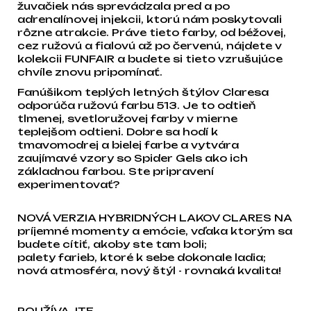
žuvačiek nás sprevádzala pred a po
adrenalínovej injekcii, ktorú nám poskytovali
rôzne atrakcie. Práve tieto farby, od béžovej,
cez ružovú a fialovú až po červenú, nájdete v
kolekcii FUNFAIR a budete si tieto vzrušujúce
chvíle znovu pripomínať.
Fanúšikom teplých letných štýlov Claresa
odporúča ružovú farbu 513. Je to odtieň
tlmenej, svetloružovej farby v mierne
teplejšom odtieni. Dobre sa hodí k
tmavomodrej a bielej farbe a vytvára
zaujímavé vzory so Spider Gels ako ich
základnou farbou. Ste pripravení
experimentovať?
NOVÁ VERZIA HYBRIDNÝCH LAKOV CLARES NA
príjemné momenty a emócie, vďaka ktorým sa
budete cítiť, akoby ste tam boli;
palety farieb, ktoré k sebe dokonale ladia;
nová atmosféra, nový štýl - rovnaká kvalita!
POUŽÍVAJTE