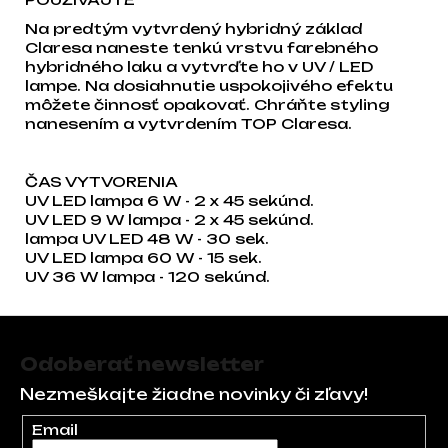
Na predtým vytvrdený hybridný základ
Claresa naneste tenkú vrstvu farebného
hybridného laku a vytvrďte ho v UV / LED
lampe. Na dosiahnutie uspokojivého efektu
môžete činnosť opakovať. Chráňte styling
nanesením a vytvrdením TOP Claresa.
ČAS VYTVORENIA
UV LED lampa 6 W - 2 x 45 sekúnd.
UV LED 9 W lampa - 2 x 45 sekúnd.
lampa UV LED 48 W - 30 sek.
UV LED lampa 60 W - 15 sek.
UV 36 W lampa - 120 sekúnd.
Zápätie
Odoberať newsletter
Nezmeškajte žiadne novinky či zľavy!
Email