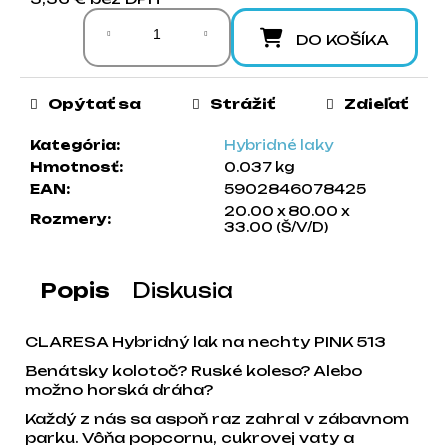
Jednotková cena:
a
m
DO KOŠÍKA
e
Opýtať sa
Strážiť
Zdieľať
Kategória
:
Hybridné laky
Hmotnosť
:
0.037 kg
EAN
:
5902846078425
20.00 x 80.00 x
Rozmery
:
33.00 (Š/V/D)
Popis
Diskusia
CLARESA Hybridný lak na nechty PINK 513
Benátsky kolotoč? Ruské koleso? Alebo
možno horská dráha?
Každý z nás sa aspoň raz zahral v zábavnom
parku. Vôňa popcornu, cukrovej vaty a