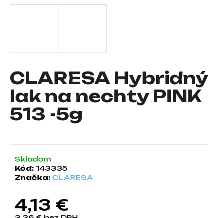
á
j
s
ť
?
CLARESA Hybridný
lak na nechty PINK
513 -5g
HĽADAŤ
O
Skladom
d
Kód:
143335
p
Značka:
CLARESA
o
r
4,13 €
ú
č
3,36 € bez DPH