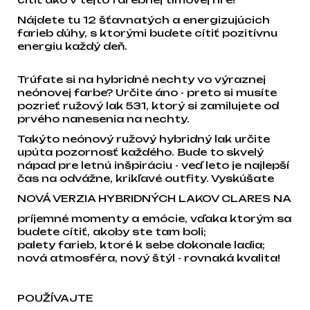
Nájdete tu 12 šťavnatých a energizujúcich
farieb dúhy, s ktorými budete cítiť pozitívnu
energiu každý deň.
Trúfate si na hybridné nechty vo výraznej
neónovej farbe? Určite áno - preto si musíte
pozrieť ružový lak 531, ktorý si zamilujete od
prvého nanesenia na nechty.
Takýto neónový ružový hybridný lak určite
upúta pozornosť každého. Bude to skvelý
nápad pre letnú inšpiráciu - veď leto je najlepší
čas na odvážne, krikľavé outfity. Vyskúšate
NOVÁ VERZIA HYBRIDNÝCH LAKOV CLARES NA
príjemné momenty a emócie, vďaka ktorým sa
budete cítiť, akoby ste tam boli;
palety farieb, ktoré k sebe dokonale ladia;
nová atmosféra, nový štýl - rovnaká kvalita!
POUŽÍVAJTE