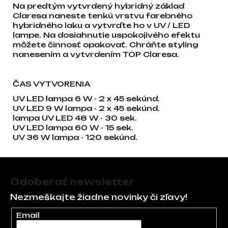
Na predtým vytvrdený hybridný základ
Claresa naneste tenkú vrstvu farebného
hybridného laku a vytvrďte ho v UV / LED
lampe. Na dosiahnutie uspokojivého efektu
môžete činnosť opakovať. Chráňte styling
nanesením a vytvrdením TOP Claresa.
ČAS VYTVORENIA
UV LED lampa 6 W - 2 x 45 sekúnd.
UV LED 9 W lampa - 2 x 45 sekúnd.
lampa UV LED 48 W - 30 sek.
UV LED lampa 60 W - 15 sek.
UV 36 W lampa - 120 sekúnd.
Zápätie
Odoberať newsletter
Nezmeškajte žiadne novinky či zľavy!
Email