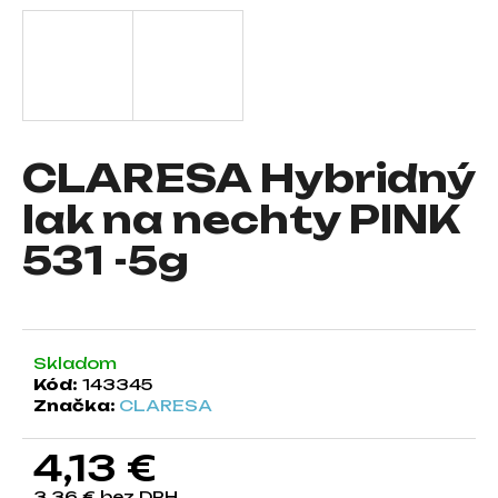
á
j
s
ť
?
CLARESA Hybridný
lak na nechty PINK
531 -5g
HĽADAŤ
O
Skladom
d
Kód:
143345
p
Značka:
CLARESA
o
r
4,13 €
ú
č
3,36 € bez DPH