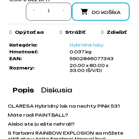
Jednotková cena:
a
m
DO KOŠÍKA
e
Opýtať sa
Strážiť
Zdieľať
Kategória
:
Hybridné laky
Hmotnosť
:
0.037 kg
EAN
:
5902846077343
20.00 x 80.00 x
Rozmery
:
33.00 (Š/V/D)
Popis
Diskusia
CLARESA Hybridný lak na nechty PINK 531
Máte radi PAINTBALL?
Alebo ste ju ešte nehrali?
S farbami RAINBOW EXPLOSION sa môžete
cítiť ako v tejto farebnej tímovej hre!