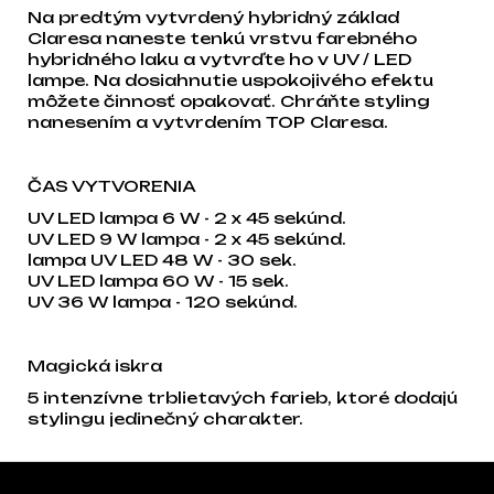
Na predtým vytvrdený hybridný základ
Claresa naneste tenkú vrstvu farebného
hybridného laku a vytvrďte ho v UV / LED
lampe. Na dosiahnutie uspokojivého efektu
môžete činnosť opakovať. Chráňte styling
nanesením a vytvrdením TOP Claresa.
ČAS VYTVORENIA
UV LED lampa 6 W - 2 x 45 sekúnd.
UV LED 9 W lampa - 2 x 45 sekúnd.
lampa UV LED 48 W - 30 sek.
UV LED lampa 60 W - 15 sek.
UV 36 W lampa - 120 sekúnd.
Magická iskra
5 intenzívne trblietavých farieb, ktoré dodajú
stylingu jedinečný charakter.
Zápätie