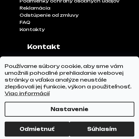
Podmienky ochrany osobných údajov
Reklamácia
Odstúpenie od zmluvy
FAQ
Kontakty
Kontakt
Adresa:
Klinčeková 970, 93041,
Používame súbory cookie, aby sme vám
Hviezdoslavov
umožnili pohodlné prehliadanie webovej
Tel.č.:
0911 271 302
stránky a vďaka analýze neustále
Email:
info@glovez.sk
zlepšovali jej funkcie, výkon a použiteľnosť.
Viac informácií
Nastavenie
Vytvoril Shoptet Premium
a
Adatelier
Copyright 2026
GLOVEZ.sk
. Všetky práva
Odmietnuť
Súhlasím
vyhradené.
Upraviť nastavenie cookies