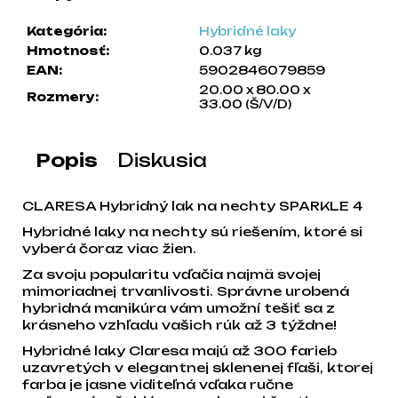
a
Kategória
:
Hybridné laky
m
Hmotnosť
:
0.037 kg
e
EAN
:
5902846079859
20.00 x 80.00 x
Rozmery
:
33.00 (Š/V/D)
Popis
Diskusia
CLARESA Hybridný lak na nechty SPARKLE 4
Hybridné laky na nechty sú riešením, ktoré si
vyberá čoraz viac žien.
Za svoju popularitu vďačia najmä svojej
mimoriadnej trvanlivosti. Správne urobená
hybridná manikúra vám umožní tešiť sa z
krásneho vzhľadu vašich rúk až 3 týždne!
Hybridné laky Claresa majú až 300 farieb
uzavretých v elegantnej sklenenej fľaši, ktorej
farba je jasne viditeľná vďaka ručne