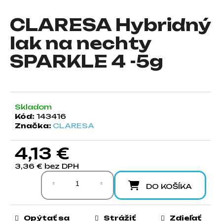
á
CLARESA Hybridný
j
s
lak na nechty
ť
SPARKLE 4 -5g
?
Skladom
HĽADAŤ
Kód:
143416
Značka:
CLARESA
4,13 €
O
d
3,36 € bez DPH
Jednotková cena:
p
o
DO KOŠÍKA
r
ú
Opýtať sa
Strážiť
Zdieľať
č