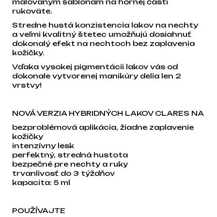
maľovaným šablónam na hornej časti
rukoväte.
Stredne hustá konzistencia lakov na nechty
a veľmi kvalitný štetec umožňujú dosiahnuť
dokonalý efekt na nechtoch bez zaplavenia
kožičky.
Vďaka vysokej pigmentácii lakov vás od
dokonale vytvorenej manikúry delia len 2
vrstvy!
NOVÁ VERZIA HYBRIDNÝCH LAKOV CLARES NA
bezproblémová aplikácia, žiadne zaplavenie
kožičky
intenzívny lesk
perfektný, stredná hustota
bezpečné pre nechty a ruky
trvanlivosť do 3 týždňov
kapacita: 5 ml
POUŽÍVAJTE