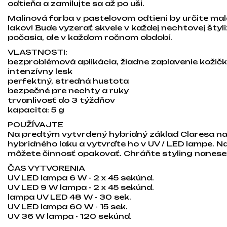
odtieňa a zamilujte sa až po uši.
Malinová farba v pastelovom odtieni by určite ma
lakov! Bude vyzerať skvele v každej nechtovej štyli
počasia, ale v každom ročnom období.
VLASTNOSTI:
bezproblémová aplikácia, žiadne zaplavenie kožič
intenzívny lesk
perfektný, stredná hustota
bezpečné pre nechty a ruky
trvanlivosť do 3 týždňov
kapacita: 5 g
POUŽÍVAJTE
Na predtým vytvrdený hybridný základ Claresa n
hybridného laku a vytvrďte ho v UV / LED lampe. N
môžete činnosť opakovať. Chráňte styling nanese
ČAS VYTVORENIA
UV LED lampa 6 W - 2 x 45 sekúnd.
UV LED 9 W lampa - 2 x 45 sekúnd.
lampa UV LED 48 W - 30 sek.
UV LED lampa 60 W - 15 sek.
UV 36 W lampa - 120 sekúnd.