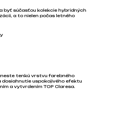
la byť súčasťou kolekcie hybridných
zácii, a to nielen počas letného
ky
aneste tenkú vrstvu farebného
a dosiahnutie uspokojivého efektu
ním a vytvrdením TOP Claresa.