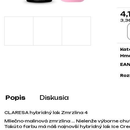
4,
3,3
Jed
Kat
Hmo
EA
Roz
Popis
Diskusia
CLARESA hybridný lak Zmrzlina 4
Mliečno-malinová zmrzlina ... Nielenže výborne chutí
Takúto farbu má náš najnovší hybridný lak Ice Cr