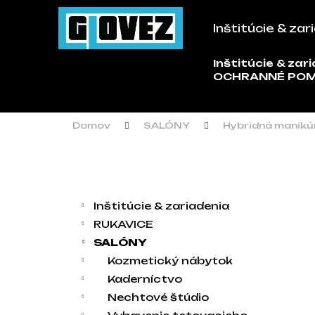
Košík
Prejsť na obsah
Inštitúcie & zar
Späť
Späť
do
do
Inštitúcie & zar
Č
OCHRANNÉ PO
obchodu
obchodu
Domov
SALÓNY
Hybridná manikú
Bočný panel
Kategórie
Preskočiť kategórie
Inštitúcie & zariadenia
RUKAVICE
SALÓNY
Kozmetický nábytok
Kaderníctvo
Nechtové štúdio