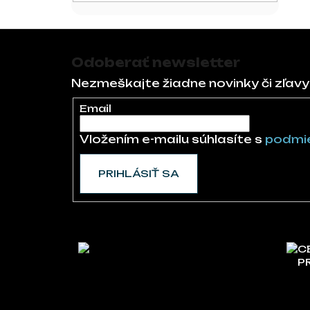
Zápätie
Odoberať newsletter
Nezmeškajte žiadne novinky či zľavy
Email
Vložením e-mailu súhlasíte s
podmie
PRIHLÁSIŤ SA
C
P