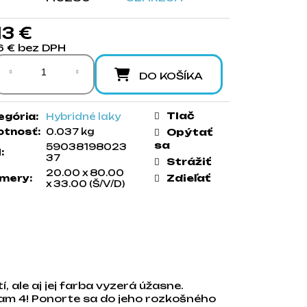
13 €
6 € bez DPH
notková cena:
DO KOŠÍKA
Tlač
egória
:
Hybridné laky
tnosť
:
0.037 kg
Opýtať
sa
59038198023
N
:
37
Strážiť
20.00 x 80.00
Zdieľať
mery
:
x 33.00 (Š/V/D)
, ale aj jej farba vyzerá úžasne.
eam 4! Ponorte sa do jeho rozkošného