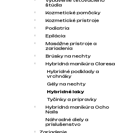
Vybavenie tetovacieho
štúdia
Kozmetické pomôcky
Kozmetické prístroje
Podiatria
Epilácia
Masážne prístroje a
zariadenia
Brúsky na nechty
Hybridná manikúra Claresa
Hybridné podklady a
vrchnáky
Gély na nechty
Hybridné laky
Tyčinky a prípravky
Hybridná manikúra Ocho
Nails
Náhradné diely a
príslušenstvo
Zariadenie