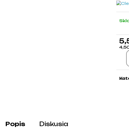
Skl
5,
4,5
Jed
Kat
Popis
Diskusia