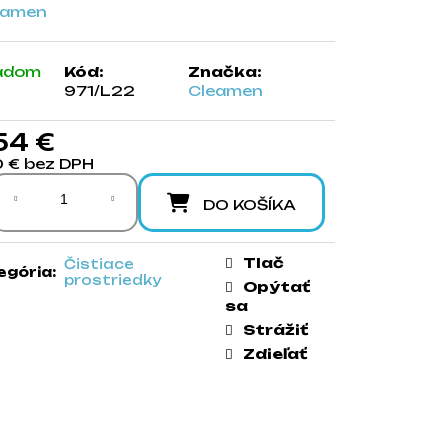
adom
Kód:
Značka:
971/L22
Cleamen
54 €
0 € bez DPH
notková cena:
DO KOŠÍKA
Tlač
Čistiace
egória
:
prostriedky
Opýtať
sa
Strážiť
Zdieľať