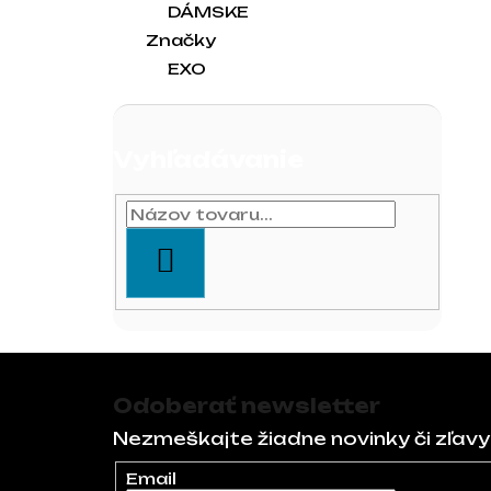
DÁMSKE
Značky
EXO
Vyhľadávanie
HĽADAŤ
Zápätie
Odoberať newsletter
Nezmeškajte žiadne novinky či zľavy
Email