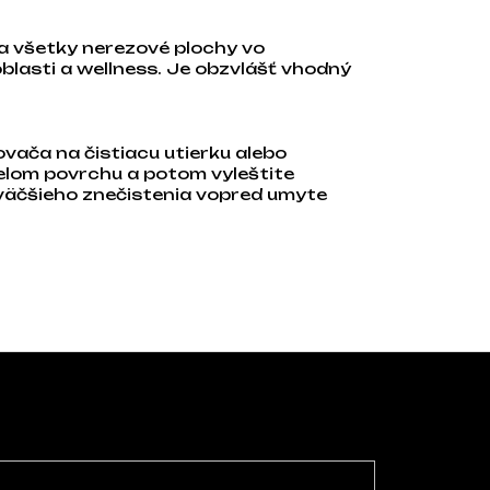
a všetky nerezové plochy vo
oblasti a wellness. Je obzvlášť vhodný
vača na čistiacu utierku alebo
celom povrchu a potom vyleštite
 väčšieho znečistenia vopred umyte