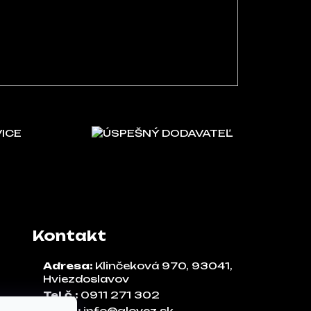
VICE
ÚSPEŠNÝ DODAVATEĽ
Kontakt
Adresa:
Klinčeková 970, 93041,
Hviezdoslavov
Tel.č.:
0911 271 302
Email:
info@glovez.sk