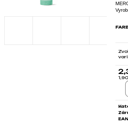
MERCA
Vyrob
FAR
Zvo
var
2,
1,9
Jed
Kat
Zár
EA