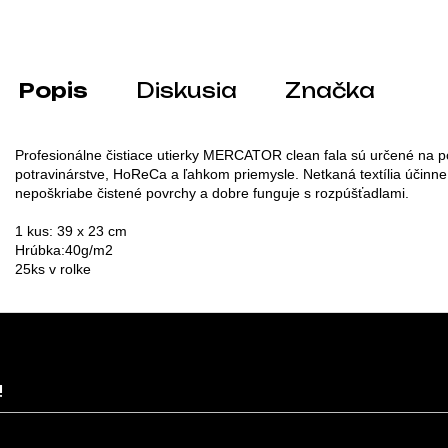
Popis
Diskusia
Značka
Profesionálne čistiace utierky MERCATOR clean fala sú určené na po
potravinárstve, HoReCa a ľahkom priemysle. Netkaná textília účinne 
nepoškriabe čistené povrchy a dobre funguje s rozpúšťadlami.

1 kus: 39 x 23 cm
Hrúbka:
40g/m2
25ks v rolke
!