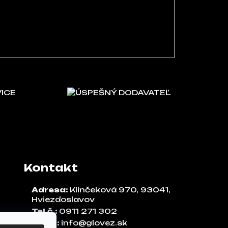
VICE
ÚSPEŠNÝ DODAVATEĽ
Kontakt
Adresa:
Klinčeková 970, 93041,
Hviezdoslavov
Tel.č.:
0911 271 302
Email:
info@glovez.sk