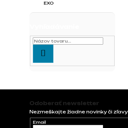
EXO
Vyhľadávanie
HĽADAŤ
Zápätie
Odoberať newsletter
Nezmeškajte žiadne novinky či zľavy
Email