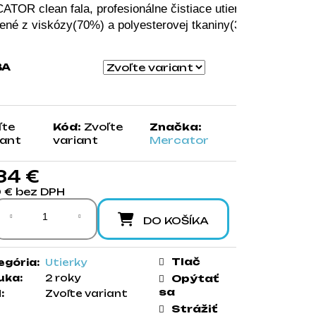
TOR clean fala, profesionálne čistiace utierky v rolke. 
ené z viskózy(70%) a polyesterovej tkaniny(30%)
BA
ľte
Kód:
Zvoľte
Značka:
iant
variant
Mercator
34 €
0 € bez DPH
notková cena:
DO KOŠÍKA
Tlač
egória
:
Utierky
uka
:
2 roky
Opýtať
sa
N
:
Zvoľte variant
Strážiť