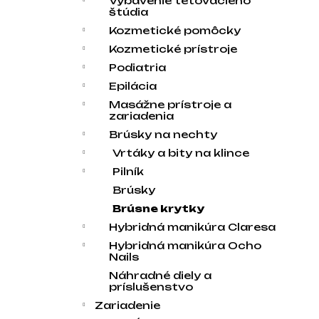
Vybavenie tetovacieho
štúdia
Kozmetické pomôcky
Kozmetické prístroje
Podiatria
Epilácia
Masážne prístroje a
zariadenia
Brúsky na nechty
Vrtáky a bity na klince
Pilník
Brúsky
Brúsne krytky
Hybridná manikúra Claresa
Hybridná manikúra Ocho
Nails
Náhradné diely a
príslušenstvo
Zariadenie