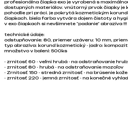
profesionálna čiapka exo je vyrobená s maximálnou
dostupných materiálov. vnútorný prvok čiapky je k
pohodlie pri práci. je pokrytá kozmetickým korund
čiapkach. biela farba vytvára dojem čistoty a hyg
v exo čiapkach si nevšimnete "padanie" abrazíva !!!
technické údaje:
odstupňovanie: 80, priemer uzáveru: 10 mm, prie
typ abrazíva: korund kozmetický - jadro: kompozi
množstvo v balení: 500ks
- zrnitosť 60 - veľmi hrubá - na odstraňovanie hr
- zrnitosť 80 - hrubá - na odstraňovanie mozoľov
- Zrnitosť 150 - stredná zrnitosť - na brúsenie kože
- zrnitosť 220 - jemná zrnitosť - na konečné vyhl