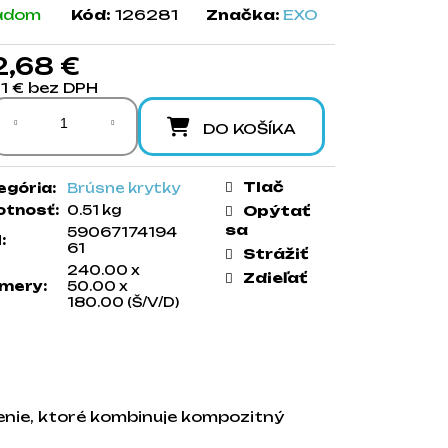
adom
Kód:
126281
Značka:
EXO
2,68 €
61 € bez DPH
notková cena:
DO KOŠÍKA
Tlač
egória
:
Brúsne krytky
tnosť
:
0.51 kg
Opýtať
sa
59067174194
N
:
61
Strážiť
240.00 x
Zdieľať
mery
:
50.00 x
180.00 (Š/V/D)
šenie, ktoré kombinuje kompozitný