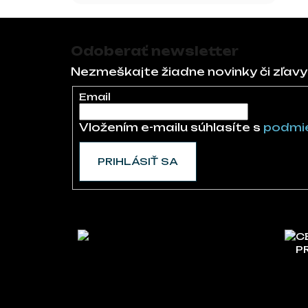
Zápätie
Odoberať newsletter
Nezmeškajte žiadne novinky či zľavy
Email
Vložením e-mailu súhlasíte s
podmie
PRIHLÁSIŤ SA
C
P