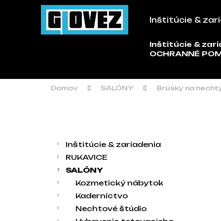
Košík
Prejsť na obsah
Inštitúcie & zar
Späť
Späť
do
do
Inštitúcie & zar
Č
OCHRANNÉ PO
obchodu
obchodu
Domov
SALÓNY
Brúsky na necht
Bočný panel
Kategórie
Preskočiť kategórie
Inštitúcie & zariadenia
RUKAVICE
SALÓNY
Kozmetický nábytok
Kaderníctvo
Nechtové štúdio