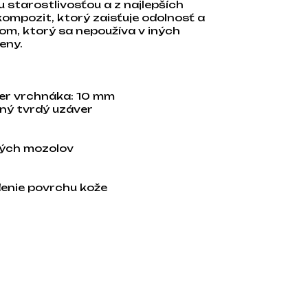
 starostlivosťou a z najlepších
ompozit, ktorý zaisťuje odolnosť a
om, ktorý sa nepoužíva v iných
ieny.
mer vrchnáka: 10 mm
tný tvrdý uzáver
ubých mozolov
adenie povrchu kože