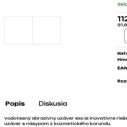
Skl
11
91,
Jed
Kat
Hmo
EA
Roz
Popis
Diskusia
vodotesný abrazívny uzáver exo je inovatívne rie
uzáver s násypom z kozmetického korundu.