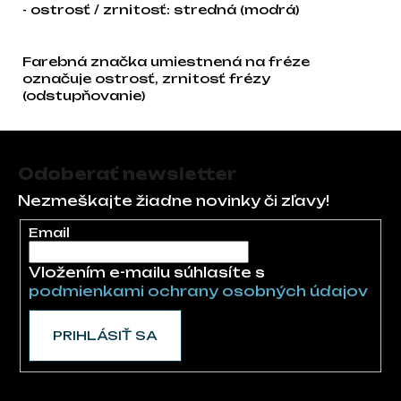
- ostrosť / zrnitosť: stredná (modrá)
Farebná značka umiestnená na fréze
označuje ostrosť, zrnitosť frézy
(odstupňovanie)
Zápätie
Odoberať newsletter
Nezmeškajte žiadne novinky či zľavy!
Email
Vložením e-mailu súhlasíte s
podmienkami ochrany osobných údajov
PRIHLÁSIŤ SA