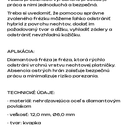
práca s nimi jednoduchá a bezpečná.
Treba si uvedomiť, že pomocou správne
zvoleného frézku môžeme ľahko odstrániť
hybrid z povrchu nechtov, dodať im
požadovaný tvar a dĺžku, vyhladiť zádery a
odstrániť nevzhľadnú kožičku.
APLIKÁCIA:
Diamantová fréza je fréza, ktorá rýchlo
odstráni vrchnú vrstvu nechtovej platničky.
Absencia ostrých hrán zaisťuje bezpečnú
prácu a minimalizuje riziko porezania.
TECHNICKÉ ÚDAJE:
- materiál: nehrdzavejúca oceľ s diamantovým
povlakom
- veľkosť: 12,0 mm, Ø6,0 mm
- tvar: kvapka