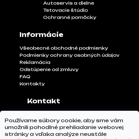
Autoservis a dielne
Tetovacie štúdio
Ochranné pomôcky
Informácie
Všeobecné obchodné podmienky
Podmienky ochrany osobných údajov
Reklamácia
Odstúpenie od zmluvy
FAQ
Kontakty
Kontakt
Adresa:
Klinčeková 970, 93041,
Používame súbory cookie, aby sme vám
Hviezdoslavov
umožnili pohodlné prehliadanie webovej
Tel.č.:
0911 271 302
stránky a vďaka analýze neustále
Email:
info@glovez.sk