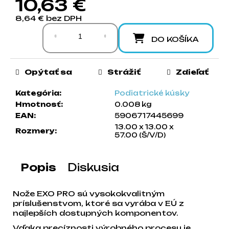
10,63 €
a
8,64 € bez DPH
m
Jednotková cena:
e
DO KOŠÍKA
Opýtať sa
Strážiť
Zdieľať
Kategória
:
Podiatrické kúsky
Hmotnosť
:
0.008 kg
EAN
:
5906717445699
13.00 x 13.00 x
Rozmery
:
57.00 (Š/V/D)
Popis
Diskusia
Nože EXO PRO sú vysokokvalitným
príslušenstvom, ktoré sa vyrába v EÚ z
najlepších dostupných komponentov.
Vďaka precíznosti výrobného procesu je