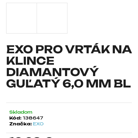
á
j
s
ť
?
EXO PRO VRTÁK NA
KLINCE
DIAMANTOVÝ
HĽADAŤ
GUĽATÝ 6,0 MM BL
O
d
p
Skladom
o
Kód:
138647
r
Značka:
EXO
ú
č