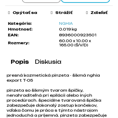
a
m
Opýtať sa
Strážiť
Zdieľať
e
Kategória
:
NGHIA
Hmotnosť
:
0.019 kg
EAN
:
8936000923501
60.00 x 10.00 x
Rozmery
:
165.00 (Š/V/D)
Popis
Diskusia
presná kozmetická pinzeta - šikmá nghia
export T-05
pinzeta so šikmým tvarom špičky,
nenahraditeľná pri epilácii alebo iných
procedúrach. špeciálne tvarovaná špička
zabezpečuje dokonalý zostup končekov,
vďaka čomu je práca s týmto nástrojom
jednoduchá a príjemná. pinzeta zabezpečuje