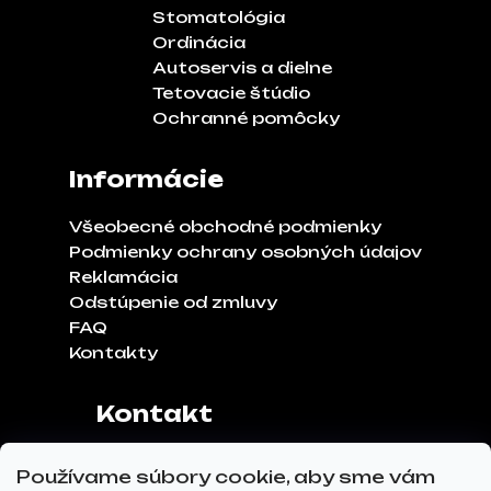
Stomatológia
Ordinácia
Autoservis a dielne
Tetovacie štúdio
Ochranné pomôcky
Informácie
Všeobecné obchodné podmienky
Podmienky ochrany osobných údajov
Reklamácia
Odstúpenie od zmluvy
FAQ
Kontakty
Kontakt
Adresa:
Klinčeková 970, 93041,
Používame súbory cookie, aby sme vám
Hviezdoslavov