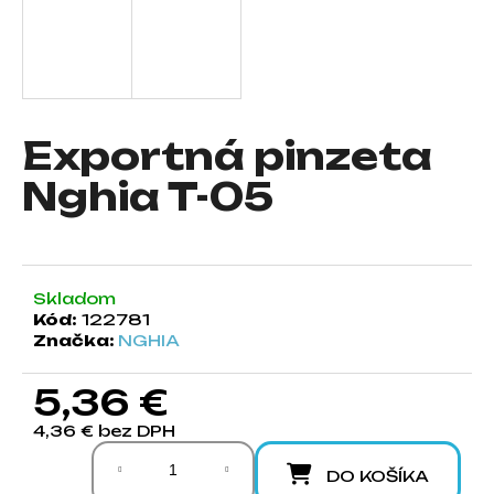
á
j
s
ť
?
Exportná pinzeta
Nghia T-05
HĽADAŤ
Skladom
Kód:
122781
Značka:
NGHIA
O
d
5,36 €
p
o
4,36 € bez DPH
r
Jednotková cena:
ú
DO KOŠÍKA
č