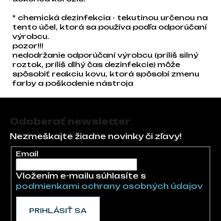
* chemická dezinfekcia - tekutinou určenou na
tento účel, ktorá sa používa podľa odporúčaní
výrobcu.
pozor!!!
nedodržanie odporúčaní výrobcu (príliš silný
roztok, príliš dlhý čas dezinfekcie) môže
spôsobiť reakciu kovu, ktorá spôsobí zmenu
farby a poškodenie nástroja
Zápätie
Odoberať newsletter
Nezmeškajte žiadne novinky či zľavy!
Email
Vložením e-mailu súhlasíte s
podmienkami ochrany osobných údajov
PRIHLÁSIŤ SA