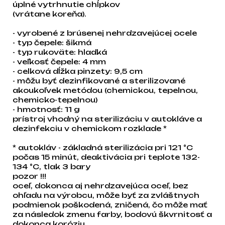
úplné vytrhnutie chĺpkov
(vrátane koreňa).
- vyrobené z brúsenej nehrdzavejúcej ocele
- typ čepele: šikmá
- typ rukoväte: hladká
- veľkosť čepele: 4 mm
- celková dĺžka pinzety: 9,5 cm
- môžu byť dezinfikované a sterilizované
akoukoľvek metódou (chemickou, tepelnou,
chemicko-tepelnou)
- hmotnosť: 11 g
prístroj vhodný na sterilizáciu v autokláve a
dezinfekciu v chemickom rozklade *
* autokláv - základná sterilizácia pri 121 °C
počas 15 minút, deaktivácia pri teplote 132-
134 °C, tlak 3 bary
pozor !!!
oceľ, dokonca aj nehrdzavejúca oceľ, bez
ohľadu na výrobcu, môže byť za zvláštnych
podmienok poškodená, zničená, čo môže mať
za následok zmenu farby, bodovú škvrnitosť a
dokonca koróziu.