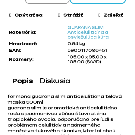
a
m
Opýtať sa
Strážiť
Zdieľať
e
GUARANA SLIM
Kategória
:
Anticelulitídna a
osviežujúca kúra
Hmotnosť
:
0.54 kg
EAN
:
5900117096451
105.00 x 95.00 x
Rozmery
:
105.00 (Š/V/D)
Popis
Diskusia
farmona guarana slim anticelulitídna telová
maska 500ml
guarana slim je aromatická anticelulitídna
rada s podmanivou vôňou šťavnatého
tropického ovocia. odporúčaná pre ľudí s
problémom celulitídy a nadmerného
množstva tukového tkaniva, ktorí si chcú