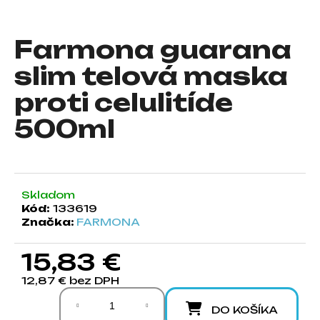
á
j
Farmona guarana
s
slim telová maska
ť
?
proti celulitíde
500ml
HĽADAŤ
Skladom
Kód:
133619
Značka:
FARMONA
O
d
p
15,83 €
o
12,87 € bez DPH
r
Jednotková cena:
ú
DO KOŠÍKA
č