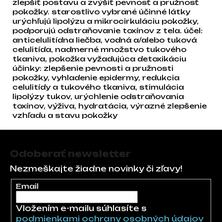
zlepšiť postavu a zvýšiť pevnosť a pružnosť
pokožky. starostlivo vybrané účinné látky
urýchľujú lipolýzu a mikrocirkuláciu pokožky,
podporujú odstraňovanie toxínov z tela. účel:
anticelulitídna liečba, vodná a/alebo tuková
celulitída, nadmerné množstvo tukového
tkaniva, pokožka vyžadujúca detoxikáciu
účinky: zlepšenie pevnosti a pružnosti
pokožky, vyhladenie epidermy, redukcia
celulitídy a tukového tkaniva, stimulácia
lipolýzy tukov, urýchlenie odstraňovania
toxínov, výživa, hydratácia, výrazné zlepšenie
vzhľadu a stavu pokožky
Zápätie
Odoberať newsletter
Nezmeškajte žiadne novinky či zľavy!
Email
Vložením e-mailu súhlasíte s
podmienkami ochrany osobných údajov